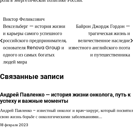
роль в энергетической политике России.
Виктор Феликсович
Навигация
Вексельберг — история жизни
Байрон Джордж Гордон —
по
и карьеры самого успешного
трагическая жизнь и
российского предпринимателя,
величественное наследие
записям
основателя Renova Group и
известного английского поэта
одного из самых богатых
и путешественника
людей мира
Связанные записи
Андрей Павленко — история жизни онколога, путь к
успеху и важные моменты
Андрей Павленко – известный онколог и врач-хирург, который посвятил
свою жизнь борьбе с онкологическими заболеваниями.…
18 февраля 2023