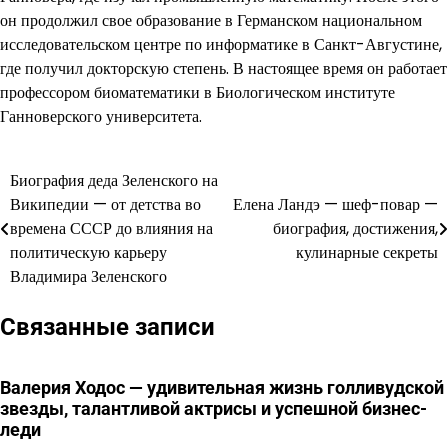
он продолжил свое образование в Германском национальном
исследовательском центре по информатике в Санкт-Августине,
где получил докторскую степень. В настоящее время он работает
профессором биоматематики в Биологическом институте
Ганноверского университета.
Биография деда Зеленского на
Навигация
Википедии — от детства во
Елена Ландэ — шеф-повар —
по
времена СССР до влияния на
биография, достижения,
политическую карьеру
кулинарные секреты
записям
Владимира Зеленского
Связанные записи
Валерия Ходос — удивительная жизнь голливудской
звезды, талантливой актрисы и успешной бизнес-
леди