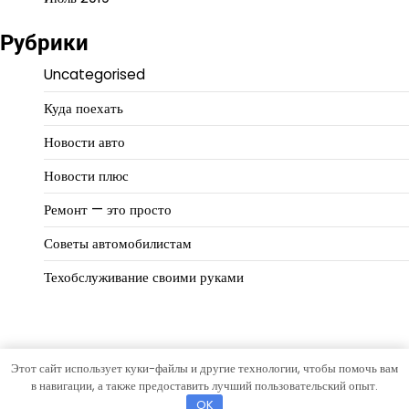
Рубрики
Uncategorised
Куда поехать
Новости авто
Новости плюс
Ремонт — это просто
Советы автомобилистам
Техобслуживание своими руками
Этот сайт использует куки-файлы и другие технологии, чтобы помочь вам
Copyright © 2026
Автомир
Тема Eternal News от
Artify
в навигации, а также предоставить лучший пользовательский опыт.
Themes
.
OK