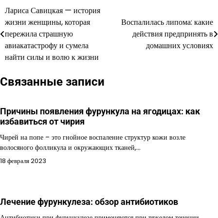
Лариса Савицкая — история
Навигация
жизни женщины, которая
Воспалилась липома: какие
по
пережила страшную
действия предпринять в
авиакатастрофу и сумела
домашних условиях
записям
найти силы и волю к жизни
Связанные записи
Причины появления фурункула на ягодицах: как
избавиться от чирия
Чирей на попе – это гнойное воспаление структур кожи возле
волосяного фолликула и окружающих тканей,…
18 февраля 2023
Лечение фурункулеза: обзор антибиотиков
Антибиотики при фурункулезе применяются при тяжелом течении