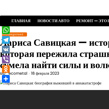
Перейти
к
содержимому
ГЛАВНАЯ
НОВОСТИ АВТО
РЕМОНТ — ЭТО 
Uncategorised
WhatsApp
Лариса Савицкая — ист
Telegram
которая пережила страш
VK
сумела найти силы и вол
Viber
sib_ecometal
18 февраля 2023
Odnoklassniki
Отправить