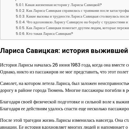
Какая жизненная история у Ларисы Савицкой?
Как Лариса Савицкая справилась с травмами после катастроф
Какие вызовы и трудности Лариса Савицкая столкнулась посл
Что вдохновило Ларису Савицкую на борьбу с трудностями и
Как Лариса Савицкая помогает другим людям, которые переж
Кто такая Лариса Савицкая?
Лариса Савицкая: история выжившей
История Ларисы началась 26 июня 1983 года, когда она вместе 
Однако, никто из пассажиров не мог представить, что этот поле
Самолет, на котором летела Лариса, был заложен неисправность
дорогу в районе города Тюмень. Многие пассажиры погибли в ре
Благодаря своей физической подготовке и сильной воле к выжив
Благодаря ее действиям удалось спасти еще несколько пассажиро
После этой трагедии жизнь Ларисы изменилась навсегда. Она с
авиации. Ее история вдохновляет многих людей и напоминает о