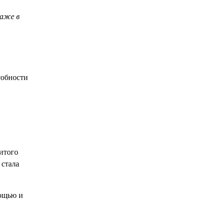
даже в
собности
итого
 стала
мощью и