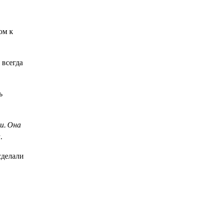
ом к
 всегда
ь
и. Она
.
сделали