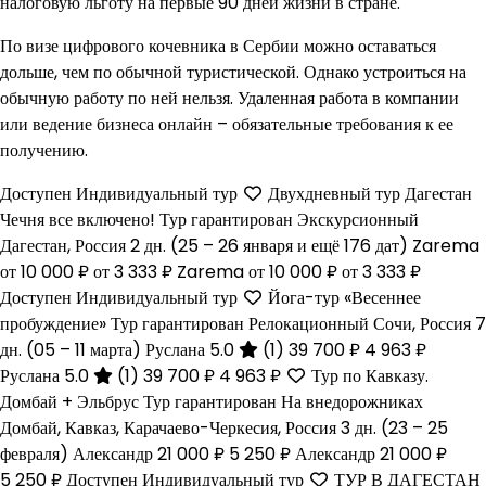
налоговую льготу на первые 90 дней жизни в стране.
По визе цифрового кочевника в Сербии можно оставаться
дольше, чем по обычной туристической. Однако устроиться на
обычную работу по ней нельзя. Удаленная работа в компании
или ведение бизнеса онлайн – обязательные требования к ее
получению.
Доступен Индивидуальный тур
Двухдневный тур Дагестан
Чечня все включено! Тур гарантирован Экскурсионный
Дагестан, Россия
2 дн.
(25 – 26 января и ещё 176 дат)
Zarema
от 10 000 ₽
от 3 333 ₽
Zarema
от 10 000 ₽
от 3 333 ₽
Доступен Индивидуальный тур
Йога-тур «Весеннее
пробуждение» Тур гарантирован Релокационный Сочи, Россия
7
дн.
(05 – 11 марта)
Руслана 5.0
(1)
39 700 ₽
4 963 ₽
Руслана 5.0
(1)
39 700 ₽
4 963 ₽
Тур по Кавказу.
Домбай + Эльбрус Тур гарантирован На внедорожниках
Домбай, Кавказ, Карачаево-Черкесия, Россия
3 дн.
(23 – 25
февраля)
Александр
21 000 ₽
5 250 ₽
Александр
21 000 ₽
5 250 ₽
Доступен Индивидуальный тур
ТУР В ДАГЕСТАН