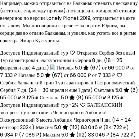
Например, можно отправиться на Балканы: отведать плескавицу
(и это котлета, между прочим), потанцевать в мировой столице
вечеринок по версии Lonely Planet 2019, отправиться на яхте
по заливу. Мы поговорили с тревел-экспертом Юрием, чье
сердце давно отдано Балканам, и узнали, как успеть всё в ритме
оркестра Эмира Кустурицы.
Доступен Индивидуальный тур
Открытая Сербия без визы!
Тур гарантирован Экскурсионный Сербия
8 дн.
(18 – 25
февраля и ещё 4 даты)
Наталья 5.0
(67)
от 66 000 ₽
от
7 333 ₽
Наталья 5.0
(67)
от 66 000 ₽
от 7 333 ₽
Сербия: балканский трип Тур гарантирован Гастрономический
Сербия
7 дн.
(24 – 30 апреля и ещё 1 дата)
Светлана 5.0
(8)
65 000 ₽
8 125 ₽
Светлана 5.0
(8)
65 000 ₽
8 125 ₽
Доступен Индивидуальный тур
-2%
БАЛКАНСКИЙ
экспресс: путешествие в Черногорию и Албанию!
Экскурсионный 3 места Албания, Черногория
11 дн.
(14 – 24
сентября 2024)
Максим 5.0
(112)
83 046 ₽
(84 722 ₽)
6 934 ₽
(7 086 ₽)
Максим 5.0
(112)
83 046 ₽
(84 722 ₽)