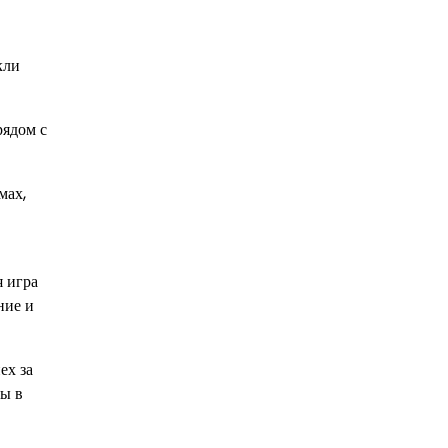
кли
рядом с
мах,
я игра
ние и
ех за
ды в