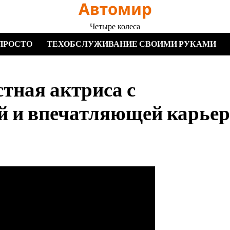
Автомир
Четыре колеса
ПРОСТО
ТЕХОБСЛУЖИВАНИЕ СВОИМИ РУКАМИ
тная актриса с
й и впечатляющей карье