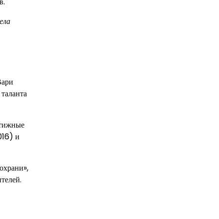
в.
ела
Вари
 таланта
стижные
016) и
охрани»,
телей.