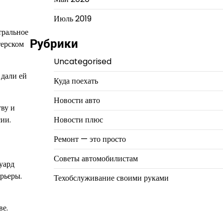
Июль 2019
тральное
Рубрики
терском
Uncategorised
 дали ей
Куда поехать
Новости авто
тву и
ии.
Новости плюс
Ремонт — это просто
Советы автомобилистам
дуард
рьеры.
Техобслуживание своими руками
ве.