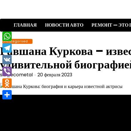
Перейти
к
содержимому
ГЛАВНАЯ
НОВОСТИ АВТО
РЕМОНТ — ЭТО 
Uncategorised
WhatsApp
Равшана Куркова – извес
Telegram
удивительной биографие
VK
sib_ecometal
20 февраля 2023
Viber
Odnoklassniki
Отправить