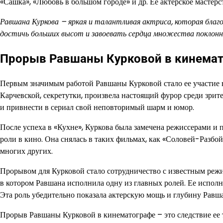
«Сашка», «Любовь в большом городе» и др. Ее актерское мастер
Равшана Куркова – яркая и талантливая актриса, которая благо
достичь больших высот и завоевать сердца множества поклонн
Прорыв Равшаны Курковой в кинема
Первым значимым работой Равшаны Курковой стало ее участие в
Карчевской, секретутки, произвела настоящий фурор среди зрит
и привнести в сериал свой неповторимый шарм и юмор.
После успеха в «Кухне», Куркова была замечена режиссерами и 
роли в кино. Она снялась в таких фильмах, как «Соловей-Разбо
многих других.
Прорывом для Курковой стало сотрудничество с известным режи
в котором Равшана исполнила одну из главных ролей. Ее испол
Эта роль убедительно показала актерскую мощь и глубину Равш
Прорыв Равшаны Курковой в кинематографе – это следствие ее т