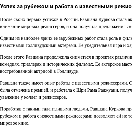
Успех за рубежом и работа с известными режи
После своих первых успехов в России, Равшана Куркова стала ак
внимание мировых режиссеров, и она получила предложения сня
Одним из наиболее ярких ее зарубежных работ стала роль в фил
известными голливудскими актерами. Ее убедительная игра и ха
После этого Равшана продолжила сниматься в проектах различн
комедиях, триллерах и исторических фильмах. Ее актерское маст
востребованной актрисой в Голливуде.
Равшана также имеет опыт работы с известными режиссерами. Он
была отмечена премией, и работала с Шри Рама Раджуани, пол
уважение у коллег и режиссеров.
Поработав с такими талантливыми людьми, Равшана Куркова прод
рубежом и работа с известными режиссерами позволяют ей не т
мировое кино.