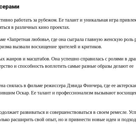
ссерами
тивно работать за рубежом. Ее талант и уникальная игра привле
ться в различных кино проектах.
ьме «Запретная любовь», где она сыграла главную женскую роль 
ризма вызвали восхищение зрителей и критиков.
ых жанров и масштабов. Она успешно справилась с ролями в дра
ерство и способность воплотить самые разные образы делают ее
а снялась в фильме режиссера Дэвида Финчера, где ее актерска
учившим Оскар. Ее талант и профессионализм вызывают восхище
олжает развиваться и совершенствоваться в своем ремесле. Усп
олько расширить свой опыт, но и привнести новые идеи и подхо