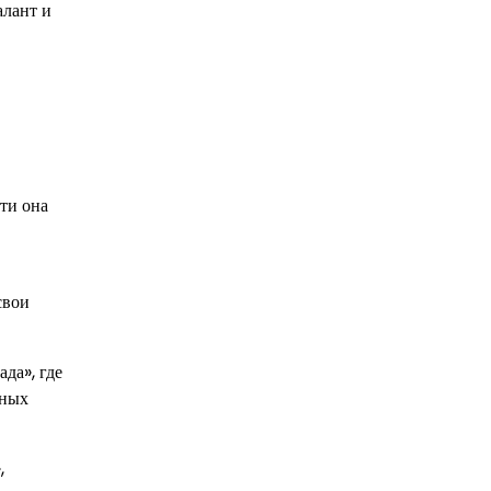
алант и
ти она
свои
да», где
нных
,