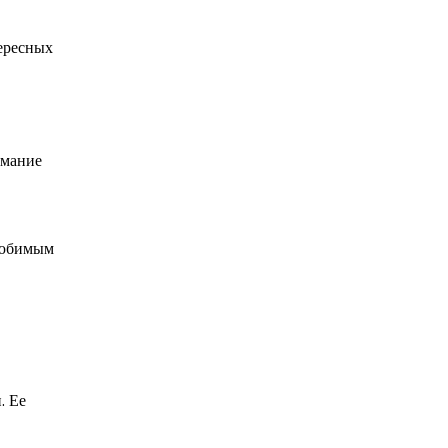
ересных
имание
 любимым
. Ее