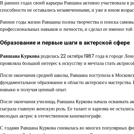
В ранних годах своей карьеры Равшана активно участвовала в р
способности не оставались незамеченными, и уже в юном возраст
Ранние годы жизни Равшаны полны творчества и поиска самовы
профессиональных навыков и личности, и сделал ее именно той а
Образование и первые шаги в актерской сфере
Равшана Куркова
родилась 22 октября 1987 года в городе Лен
проявляла большой интерес к искусству и мечтала стать актрисо
После окончания средней школы, Равшана поступила в Московск
фундаментальное образование в области актерского мастерства. 
навыки и получая ценный опыт.
После окончания училища, Равшана Куркова начала осваивать ак
сыграла главную женскую роль. Ее талант и харизма не осталис
молодых актрис в отечественном кинематографе.
С годами Равшана Куркова снималась во многих популярных филь