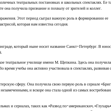
азличных театральных постановках и школьных спектаклях. Ее т
е она получила признание и похвалу от зрителей и коллег.
ражения. Этот период сыграл важную роль в формировании ее
ктрисой, которая нам известна сегодня.
инграде, который ныне носит название Санкт-Петербург. В юнос
й.
ое театральное училище имени М. Щепкина. Здесь она получила
Во время учебы она активно участвовала в спектаклях, развивая 
терскую сферу. Она получила свою первую роль в сериале «Брига
ь незамеченными, и вскоре она стала одной из самых востребова
мах и сериалах, таких как «Развод по-американски», «Глухарь»