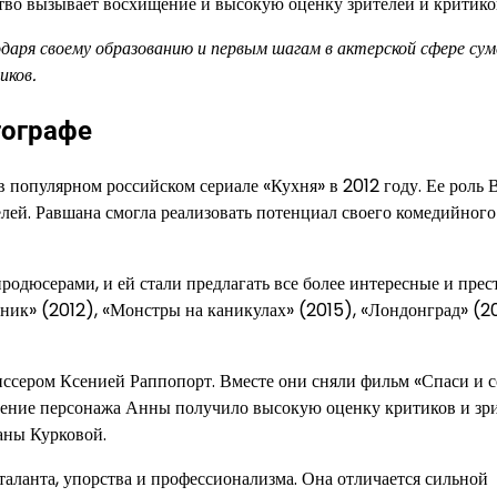
ство вызывает восхищение и высокую оценку зрителей и критико
даря своему образованию и первым шагам в актерской сфере сум
иков.
тографе
 популярном российском сериале «Кухня» в 2012 году. Ее роль 
елей. Равшана смогла реализовать потенциал своего комедийного
продюсерами, и ей стали предлагать все более интересные и пре
йник» (2012), «Монстры на каникулах» (2015), «Лондонград» (2
ссером Ксенией Раппопорт. Вместе они сняли фильм «Спаси и с
нение персонажа Анны получило высокую оценку критиков и зри
аны Курковой.
аланта, упорства и профессионализма. Она отличается сильной