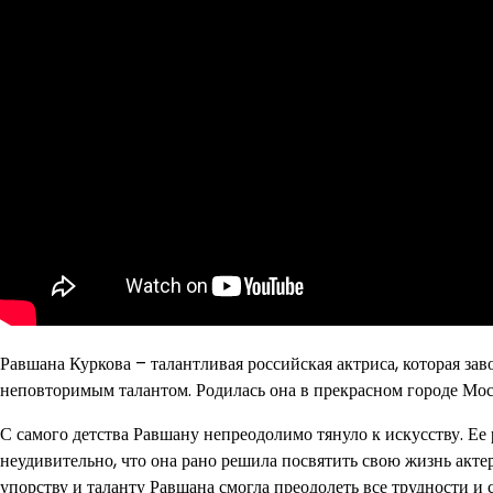
Равшана Куркова – талантливая российская актриса, которая за
неповторимым талантом. Родилась она в прекрасном городе Мос
С самого детства Равшану непреодолимо тянуло к искусству. Ее 
неудивительно, что она рано решила посвятить свою жизнь актер
упорству и таланту Равшана смогла преодолеть все трудности и 