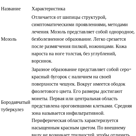
Название
Характеристика
Отличается от шипицы структурой,
симптоматическими проявлениями, методами
лечения. Мозоль представляет собой однородное,
Мозоль
безболезненное образование. Легко срезается
после размягчения пилкой, ножницами. Кожа
нароста на ноге толстая, без углублений,
ворсинок.
Заразное образование представляет собой серо-
красный бугорок с наличием на своей
поверхности чешуек. Вокруг имеется ободок
фиолетового цвета. Его размеры достигают
монеты. Первая или центральная область
Бородавчатый
представлена ороговевшими клетками. Средняя
туберкулез
зона называется инфильтративной.
Периферическая область характеризуется
насыщенным красным цветом. По внешнему
виду не возникает трудностей, чтобы отличить