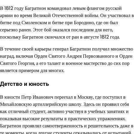
В 1812 году Багратион командовал левым флангом русской
армии во время Великой Отечественной войны. Он участвовал в
битве под Смоленском и битве при Бородино, где он был
серьезно ранен. Этот бой оказался последним для него,
поскольку Багратион скончался от ран в августе 1812 года.
В течение своей карьеры генерал Багратион получил множество
наград, включая Орден Святого Андрея Первозванного и Орден
Святого Георгия, а его талант и военное мастерство до сих пор
является примером для многих.
Детство и юность
В юности Петр Иванович переехал в Москву, где поступил в
Михайловскую артиллерийскую школу. Здесь он проявил себя
как отличный студент, активно участвуя в учебных занятиях и
показывая высокие результаты в практических упражнениях.
Багратион проявлял самоотверженность и решительность даже в
те моменты, когда другие студенты отказывались от испытаний,