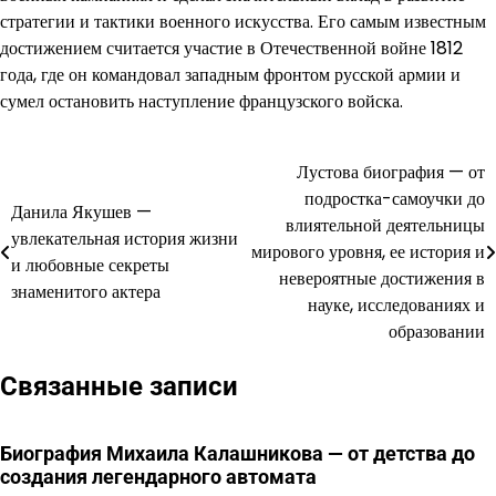
стратегии и тактики военного искусства. Его самым известным
достижением считается участие в Отечественной войне 1812
года, где он командовал западным фронтом русской армии и
сумел остановить наступление французского войска.
Лустова биография — от
Навигация
подростка-самоучки до
Данила Якушев —
по
влиятельной деятельницы
увлекательная история жизни
мирового уровня, ее история и
записям
и любовные секреты
невероятные достижения в
знаменитого актера
науке, исследованиях и
образовании
Связанные записи
Биография Михаила Калашникова — от детства до
создания легендарного автомата