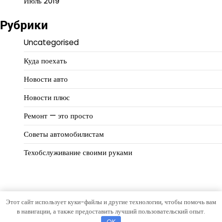
Июль 2019
Рубрики
Uncategorised
Куда поехать
Новости авто
Новости плюс
Ремонт — это просто
Советы автомобилистам
Техобслуживание своими руками
Этот сайт использует куки-файлы и другие технологии, чтобы помочь вам
Copyright © 2026
Автомир
Тема Eternal News от
Artify
в навигации, а также предоставить лучший пользовательский опыт.
Themes
.
OK