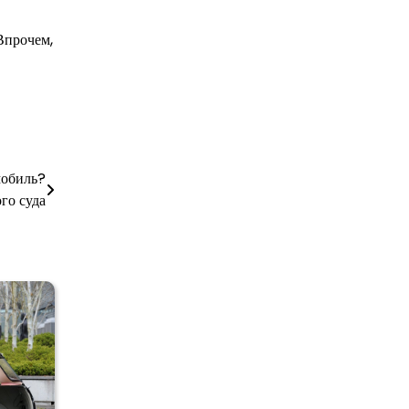
Впрочем,
мобиль?
го суда