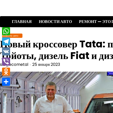
Перейти
к
содержимому
ГЛАВНАЯ
НОВОСТИ АВТО
РЕМОНТ — ЭТО 
Новости авто
WhatsApp
Новый кроссовер Tata: 
Telegram
Тойоты, дизель Fiat и д
VK
sib_ecometal
25 января 2023
Viber
Odnoklassniki
Отправить