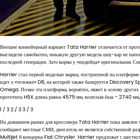
Внешне конвейерный вариант Tata Harrier отличается от прото
выглядели самобытно, никакую другую модель шоу-кар не нап
последней генерации. Зато корма у «индийца» оригинальная. Сн
Harrier стал первой моделью марки, построенной на платформ
идет о «тележке» D8, на которой также базируется Discovery S
Omega. Позже эта платформа, вероятно, ляжет в основу других
прототипа H5X длина равна 4575 мм, колесная база – 2740 мм
1
/ 3
2
/ 3
3
/ 3
На домашнем рынке для кроссовера Tata Harrier пока заявлен 
сообщают местные СМИ, двигатель не является собственной ра
Multijet II концерна Fiat Chrysler. Harrier предложат с шести