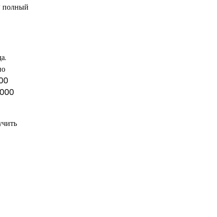
r полный
а.
но
000
 000
учить