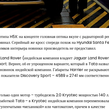
типа H5X: на концепте головная оптика вкупе с радиаторной р
оминал. Серийный же кросс спереди похож на Hyundai Santa F
имков интерьера новинки производитель не предоставил.
е Land Rover (индийская компания владеет Jaguar Land Rover)
port. Вернее, об ее упрощенном варианте, который в Tata назва
 новинок индийской компании. Габариты Harrier не раскрывают
, показатели Discovery Sport – 4589 и 2741 мм соответственн
только один мотор – турбодизель 2.0 Kryotec мощностью 140 л.
зработкой Tata – в Kryotec индийская компания переименовала
ступенчатыми «механикой» или «автоматом», причем в качестве