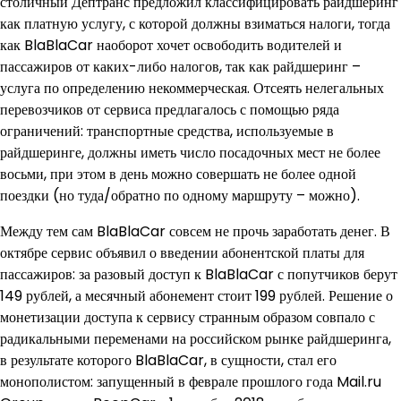
столичный Дептранс предложил классифицировать райдшеринг
как платную услугу, с которой должны взиматься налоги, тогда
как BlaBlaCar наоборот хочет освободить водителей и
пассажиров от каких-либо налогов, так как райдшеринг –
услуга по определению некоммерческая. Отсеять нелегальных
перевозчиков от сервиса предлагалось с помощью ряда
ограничений: транспортные средства, используемые в
райдшеринге, должны иметь число посадочных мест не более
восьми, при этом в день можно совершать не более одной
поездки (но туда/обратно по одному маршруту – можно).
Между тем сам BlaBlaCar совсем не прочь заработать денег. В
октябре сервис объявил о введении абонентской платы для
пассажиров: за разовый доступ к BlaBlaCar с попутчиков берут
149 рублей, а месячный абонемент стоит 199 рублей. Решение о
монетизации доступа к сервису странным образом совпало с
радикальными переменами на российском рынке райдшеринга,
в результате которого BlaBlaCar, в сущности, стал его
монополистом: запущенный в феврале прошлого года Mail.ru