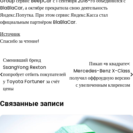
Group сервис BeepCar с 1 сентября 2018-го объединился с
BlaBlaCar, а октябре прекратила свою деятельность
Яндекс.Попутка. При этом сервис Яндекс.Касса стал
официальным партнёром BlaBlaCar.
Источник
Спасибо за чтение!
Сменивший бренд
Навигация
Пикап «в квадрате»:
SsangYong Rexton
Mercedes-Benz X-Class
по
попробует отбить покупателей
получил оффроудную версию
у Toyota Fortuner за счёт
записям
с увеличенным клиренсом
цены
Связанные записи