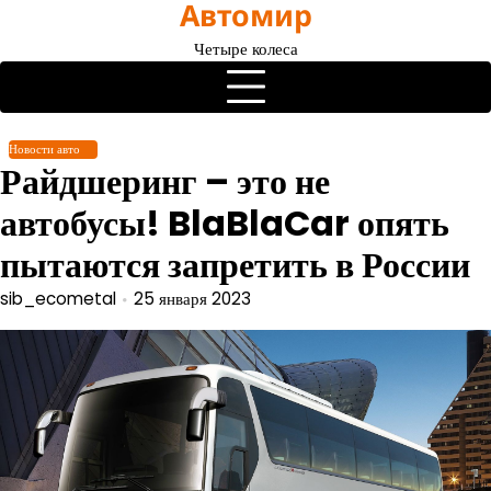
Автомир
Перейти
к
Четыре колеса
содержимому
Новости авто
Райдшеринг – это не
автобусы! BlaBlaCar опять
пытаются запретить в России
sib_ecometal
25 января 2023