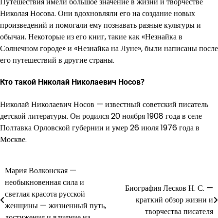
Путешествия имели большое значение в жизни и творчестве
Николая Носова. Они вдохновляли его на создание новых
произведений и помогали ему познавать разные культуры и
обычаи. Некоторые из его книг, такие как «Незнайка в
Солнечном городе» и «Незнайка на Луне», были написаны после
его путешествий в другие страны.
Кто такой Николай Николаевич Носов?
Николай Николаевич Носов — известный советский писатель
детской литературы. Он родился 20 ноября 1908 года в селе
Полтавка Орловской губернии и умер 26 июля 1976 года в
Москве.
Мария Волконская —
Навигация
необыкновенная сила и
Биография Лесков Н. С. —
по
светлая красота русской
краткий обзор жизни и
женщины — жизненный путь,
записям
творчества писателя
достижения и влияние на