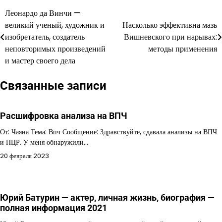
Леонардо да Винчи —
Навигация
великий ученый, художник и
Насколько эффективна мазь
по
изобретатель, создатель
Вишневского при нарывах:
неповторимых произведений
методы применения
записям
и мастер своего дела
Связанные записи
Расшифровка анализа на ВПЧ
От: Чаяна Тема: Впч Сообщение: Здравствуйте, сдавала анализы на ВПЧ
и ПЦР. У меня обнаружили…
20 февраля 2023
Юрий Батурин — актер, личная жизнь, биография —
полная информация 2021