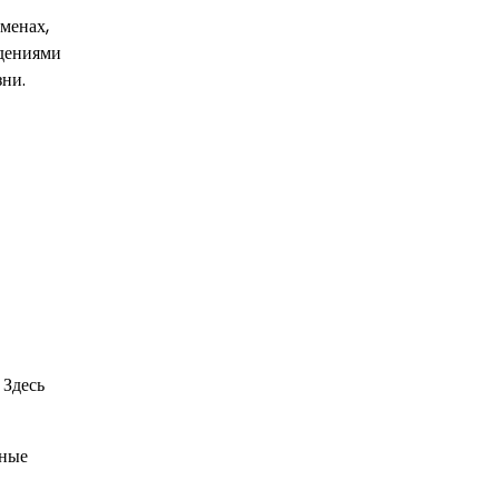
менах,
юдениями
зни.
 Здесь
нные