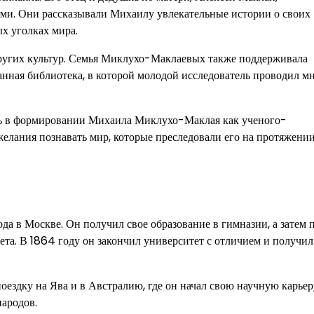
ми. Они рассказывали Михаилу увлекательные истории о своих
х уголках мира.
ругих культур. Семья Миклухо-Маклаевых также поддерживала
анная библиотека, в которой молодой исследователь проводил м
ль в формировании Михаила Миклухо-Маклая как ученого-
елания познавать мир, которые преследовали его на протяжении
 в Москве. Он получил свое образование в гимназии, а затем 
та. В 1864 году он закончил университет с отличием и получил
ездку на Ява и в Австралию, где он начал свою научную карьер
народов.