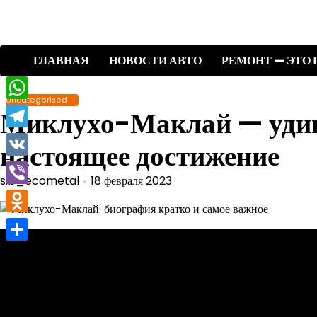
Перейти
к
содержимому
ГЛАВНАЯ
НОВОСТИ АВТО
РЕМОНТ — ЭТО 
Uncategorised
WhatsApp
Миклухо-Маклай — удив
Telegram
настоящее достижение
VK
sib_ecometal
18 февраля 2023
Viber
Odnoklassniki
Отправить