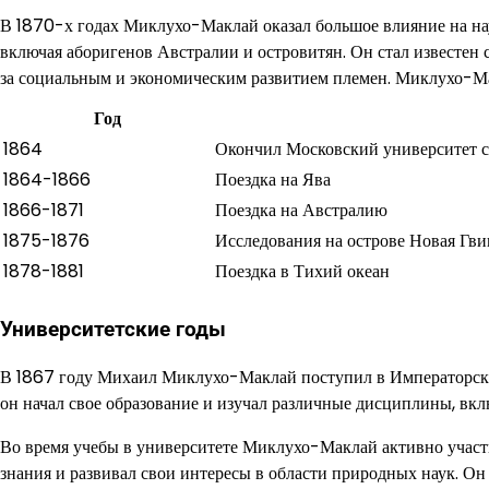
В 1870-х годах Миклухо-Маклай оказал большое влияние на на
включая аборигенов Австралии и островитян. Он стал известе
за социальным и экономическим развитием племен. Миклухо-Ма
Год
1864
Окончил Московский университет с
1864-1866
Поездка на Ява
1866-1871
Поездка на Австралию
1875-1876
Исследования на острове Новая Гви
1878-1881
Поездка в Тихий океан
Университетские годы
В 1867 году Михаил Миклухо-Маклай поступил в Императорски
он начал свое образование и изучал различные дисциплины, вк
Во время учебы в университете Миклухо-Маклай активно участ
знания и развивал свои интересы в области природных наук. Он