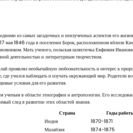
дними из самых загадочных и неизученных аспектов его жизни
 17 мая 1846 года в поселении Борок, расположенном вблизи Кие
иновником. Мать ученого, польская шляхтичка Евфимия Иванов
енной деятельностью и литературным творчеством.
лай проявлял необычайную любознательность и интерес к приро
, где учился наблюдать и изучать окружающий мир. Родители вс
димые условия для его развития.
м ученым в области этнографии и антропологии. Его исследова
мый след в развитии этих областей знания.
Страна
Годы работ
Индия
1870-1871
Малайзия
1874-1875