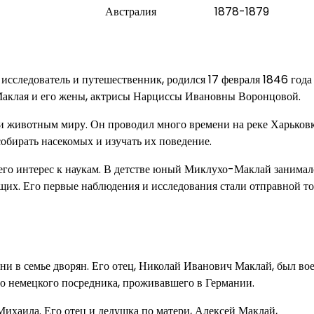
Австралия
1878-1879
следователь и путешественник, родился 17 февраля 1846 года 
Маклая и его жены, актрисы Нарциссы Ивановны Воронцовой.
и животным миру. Он проводил много времени на реке Харьковк
собирать насекомых и изучать их поведение.
его интерес к наукам. В детстве юный Миклухо-Маклай занимал
щих. Его первые наблюдения и исследования стали отправной то
и в семье дворян. Его отец, Николай Иванович Маклай, был в
го немецкого посредника, проживавшего в Германии.
ихаила. Его отец и дедушка по матери, Алексей Маклай,