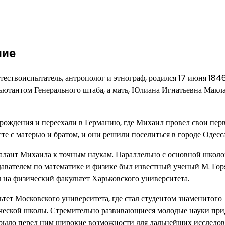
ние
твоиспытатель, антрополог и этнограф, родился 17 июня 1846
ъютантом Генерального штаба, а мать, Юлиана Игнатьевна Макла
рождения и переехали в Германию, где Михаил провел свои пер
е с матерью и братом, и они решили поселиться в городе Одесса
талант Михаила к точным наукам. Параллельно с основной школо
давателем по математике и физике был известный ученый М. Гор
 на физический факультет Харьковского университета.
ет Московского университета, где стал студентом знаменитого
нической школы. Стремительно развивающиеся молодые науки пр
крыло перед ним широкие возможности для дальнейших исследо