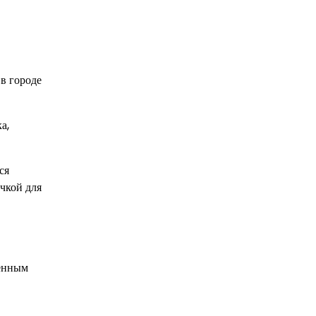
в городе
а,
ся
чкой для
оенным