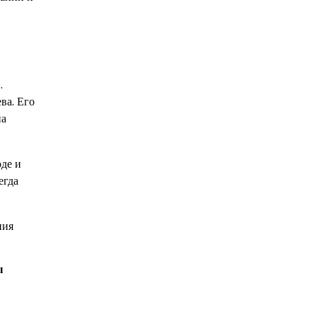
.
ва. Его
на
де и
егда
ния
ы