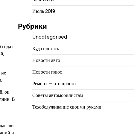
Июль 2019
Рубрики
Uncategorised
 года в
Куда поехать
й,
Новости авто
Новости плюс
вые
.
Ремонт — это просто
й, он
Советы автомобилистам
янин. В
Техобслуживание своими руками
идавали
ваний и