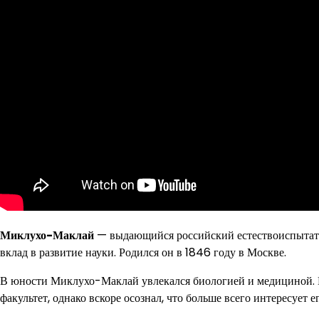
Миклухо-Маклай
— выдающийся российский естествоиспытател
вклад в развитие науки. Родился он в 1846 году в Москве.
В юности Миклухо-Маклай увлекался биологией и медициной. 
факультет, однако вскоре осознал, что больше всего интересует 