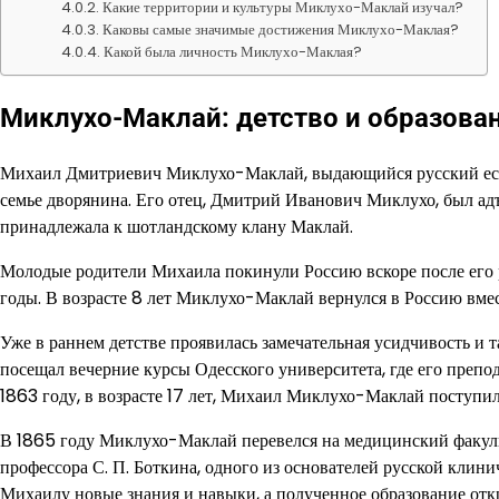
Какие территории и культуры Миклухо-Маклай изучал?
Каковы самые значимые достижения Миклухо-Маклая?
Какой была личность Миклухо-Маклая?
Миклухо-Маклай: детство и образова
Михаил Дмитриевич Миклухо-Маклай, выдающийся русский естес
семье дворянина. Его отец, Дмитрий Иванович Миклухо, был ад
принадлежала к шотландскому клану Маклай.
Молодые родители Михаила покинули Россию вскоре после его 
годы. В возрасте 8 лет Миклухо-Маклай вернулся в Россию вмест
Уже в раннем детстве проявилась замечательная усидчивость и 
посещал вечерние курсы Одесского университета, где его препо
1863 году, в возрасте 17 лет, Михаил Миклухо-Маклай поступил
В 1865 году Миклухо-Маклай перевелся на медицинский факульт
профессора С. П. Боткина, одного из основателей русской кли
Михаилу новые знания и навыки, а полученное образование от