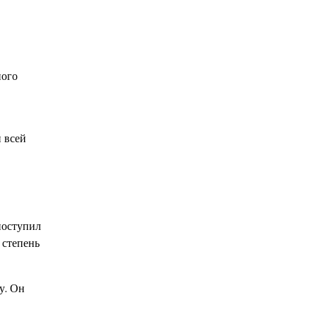
ного
 всей
поступил
 степень
у. Он