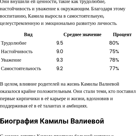
Они внушили ей ценности, такие как трудолюбие,
настойчивость и уважение к окружающим. Благодаря этому
воспитанию, Камила выросла в самостоятельную,
целеустремленную и эмоционально развитую личность.
Вид
Среднее значение
Процент
Трудолюбие
9.5
80%
Настойчивость
9.0
75%
Уважение
9.3
78%
Самостоятельность
9.2
77%
В целом, влияние родителей на жизнь Камилы Валиевой
оказалося крайне положительным. Они стали теми, кто поставил
первые кирпичики в её карьере и жизни, вдохновив и
поддерживая её в её талантах и амбициях.
Биография Камилы Валиевой