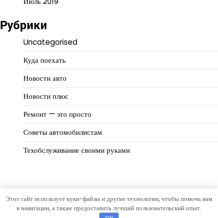
Июль 2019
Рубрики
Uncategorised
Куда поехать
Новости авто
Новости плюс
Ремонт — это просто
Советы автомобилистам
Техобслуживание своими руками
Этот сайт использует куки-файлы и другие технологии, чтобы помочь вам
Copyright © 2026
Автомир
Тема Eternal News от
Artify
в навигации, а также предоставить лучший пользовательский опыт.
Themes
.