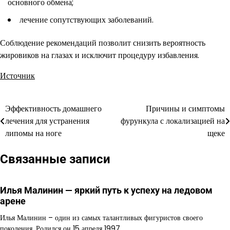
основного обмена;
лечение сопутствующих заболеваний.
Соблюдение рекомендаций позволит снизить вероятность
жировиков на глазах и исключит процедуру избавления.
Источник
Эффективность домашнего
Причины и симптомы
Навигация
лечения для устранения
фурункула с локализацией на
по
липомы на ноге
щеке
записям
Связанные записи
Илья Малинин — яркий путь к успеху на ледовом
арене
Илья Малинин – один из самых талантливых фигуристов своего
поколения. Родился он 15 апреля 1997…