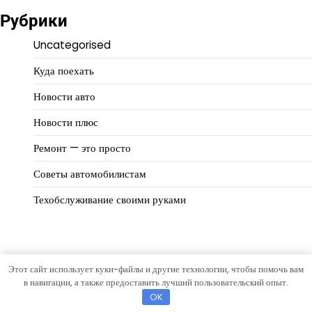
Рубрики
Uncategorised
Куда поехать
Новости авто
Новости плюс
Ремонт — это просто
Советы автомобилистам
Техобслуживание своими руками
Этот сайт использует куки-файлы и другие технологии, чтобы помочь вам
Copyright © 2026
Автомир
Тема Eternal News от
Artify
в навигации, а также предоставить лучший пользовательский опыт.
Themes
.
OK