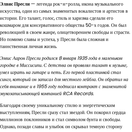
Элвис Пресли
— легенда рок-н-ролла, икона музыкального
искусства, один из самых знаменитых вокалистов и артистов в
истории. Его талант, голос, стиль и харизма сделали его
кошмаром для консервативного общества 50-х годов. Он был
революцией в своем жанре, олицетворением свободы и страсти.
Но помимо славы и успеха, у Пресли была сложная и
таинственная личная жизнь.
Элвис Аарон Пресли родился 8 января 1935 года в маленьком
городке в Миссисипи. С детства он проявлял талант к музыке,
умел играть на гитаре и петь. Его первой пластинкой стал
сингл, который он записал для местного лейбла. Он обратил на
себя внимание и в 1955 году подписал контракт с знаменитой
звукозаписывающей компанией RCA Records.
Благодаря своему уникальному стилю и энергетическим
выступлениям, Пресли сразу стал звездой. Он покорил сердца
миллионов поклонников и стал символом бунта и свободы.
Однако, позади славы и улыбок он скрывал темную сторону