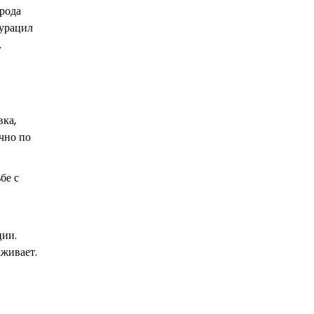
рода
лурацил
.
вка,
чно по
бе с
ции.
аживает.