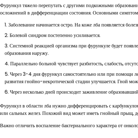
Фурункул тяжело перепутать с другими подкожными образован
осложнений в дифференциации состояния. Основными симптома
Заболевание начинается остро. На коже лба появляется бол
Болевой синдром постепенно усиливается.
Системной реакцией организма при фурункуле будет появле
образования наружу.
Параллельно больной чувствует разбитость, слабость, отсу
Через 3-4 дня фурункул самостоятельно или при помощи л
развития гнойно-некротической стадии улучшается. Гной може
Через несколько дней происходит заживление образовавший
Фурункул в области лба нужно дифференцировать с карбункулом
или сальных желез. Похожий вид может иметь гнойный прыщ, д
Важно отличить воспаление бактериального характера от онколо