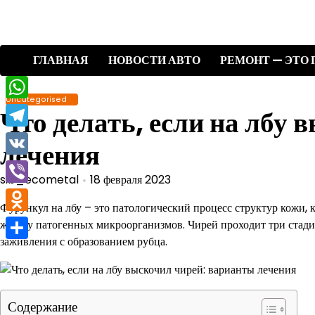
Перейти
к
содержимому
ГЛАВНАЯ
НОВОСТИ АВТО
РЕМОНТ — ЭТО 
Uncategorised
WhatsApp
Что делать, если на лбу
Telegram
лечения
VK
sib_ecometal
18 февраля 2023
Viber
Фурункул на лбу – это патологический процесс структур кожи, 
Odnoklassniki
железу патогенных микроорганизмов. Чирей проходит три стади
заживления с образованием рубца.
Отправить
Содержание