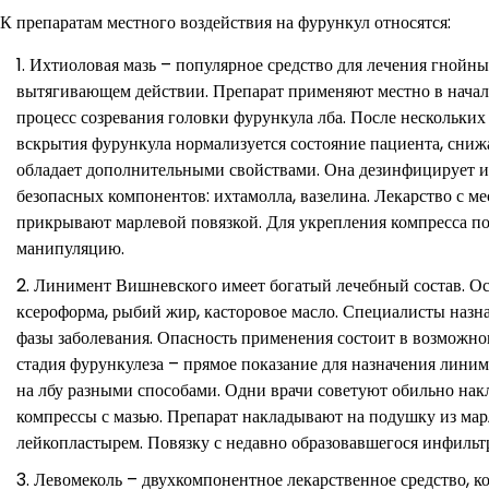
К препаратам местного воздействия на фурункул относятся:
Ихтиоловая мазь – популярное средство для лечения гнойны
вытягивающем действии. Препарат применяют местно в началь
процесс созревания головки фурункула лба. После нескольки
вскрытия фурункула нормализуется состояние пациента, сниж
обладает дополнительными свойствами. Она дезинфицирует и о
безопасных компонентов: ихтамолла, вазелина. Лекарство с м
прикрывают марлевой повязкой. Для укрепления компресса по
манипуляцию.
Линимент Вишневского имеет богатый лечебный состав. Ос
ксероформа, рыбий жир, касторовое масло. Специалисты назна
фазы заболевания. Опасность применения состоит в возможно
стадия фурункулеза – прямое показание для назначения лин
на лбу разными способами. Одни врачи советуют обильно накл
компрессы с мазью. Препарат накладывают на подушку из ма
лейкопластырем. Повязку с недавно образовавшегося инфильтр
Левомеколь – двухкомпонентное лекарственное средство, к