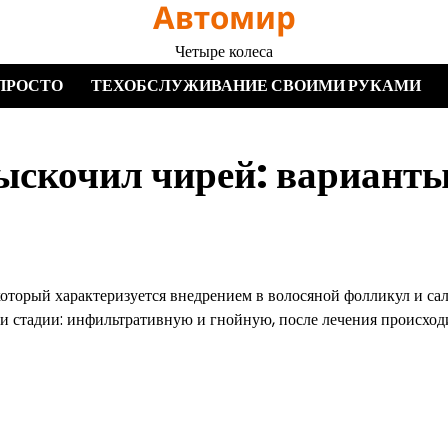
Автомир
Четыре колеса
ПРОСТО
ТЕХОБСЛУЖИВАНИЕ СВОИМИ РУКАМИ
 выскочил чирей: вариант
который характеризуется внедрением в волосяной фолликул и са
и стадии: инфильтративную и гнойную, после лечения происход