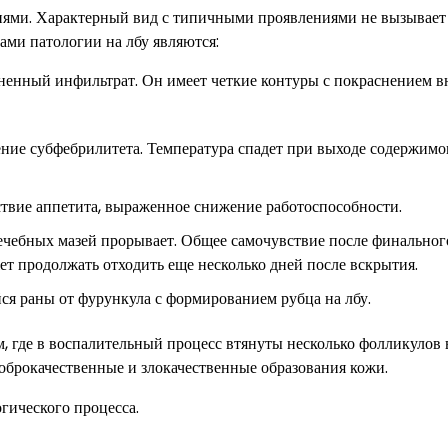
иями. Характерный вид с типичными проявлениями не вызывает
ми патологии на лбу являются:
езненный инфильтрат. Он имеет четкие контуры с покраснением в
ние субфебрилитета. Температура спадет при выходе содержимо
тствие аппетита, выраженное снижение работоспособности.
ечебных мазей прорывает. Общее самочувствие после финальног
т продолжать отходить еще несколько дней после вскрытия.
ся раны от фурункула с формированием рубца на лбу.
, где в воспалительный процесс втянуты несколько фолликулов 
оброкачественные и злокачественные образования кожи.
гического процесса.