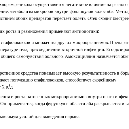
лорамфеникола осуществляется негативное влияние на разного 
ение, метаболизм микробов внутри фолликулов волос лба. Мети
ствием обоих препаратов перестает болеть. Отек сходит быстрее
 их роста и размножения применяют антибиотики:
стафилококков и множества других микроорганизмов. Препарат
пературе тела, присоединении вторичной инфекции. Его дозиро
, общего самочувствия больного. Амоксициллин назначается обы
ственное средства показывает высокую результативность в борь
жает популяцию стафилококков, способствует скорейшему
 2 р/д.
жения и роста патогенных микроорганизмов внутри очага инфек
Он применяется, когда фурункул в области лба раскрывается и з
максимум усилий для выведения нарыва.