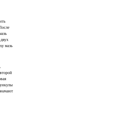
ить
После
мазь
 двух
ху мазь
,
 второй
рвая
рункулы
значают