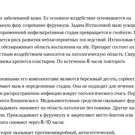
х заболеваний кожи. Ее основное воздействие основывается на
ную фазу созревание фурункула. Задача Ихтиоловой мази ускор
х применений инфильтративная стадия превращается в гнойную. 
ается риск развития неблагоприятных последствий. Ихтиоловая 
беззараживает область воспаления на лбу. Препарат состоит их
естным воздействием наносится на патологическую область. Свер
вязка крепится пластырем. По истечении 8 часов повторить
новными его компонентами являются березовый деготь, сорбент
чают мазь в определенные стадии. Она не подходит для лечения
м распространении инфекции вокруг патологического очага. Пе
имента Вишневского. Медикаментозным средством смазывают фу
адывать линимент на область патологии без повязки. Другие на
рли. Прикладывают к фурункулу и закрепляют место бинтом или
ата снимают через 8-10 часов.
оторое оказывает противомикробный, антисептический,