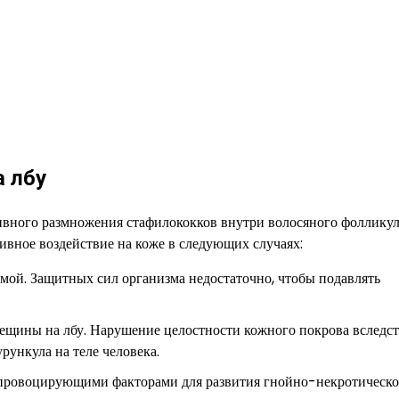
а лбу
тивного размножения стафилококков внутри волосяного фоллику
вное воздействие на коже в следующих случаях:
емой. Защитных сил организма недостаточно, чтобы подавлять
ещины на лбу. Нарушение целостности кожного покрова вследс
рункула на теле человека.
 провоцирующими факторами для развития гнойно-некротическо