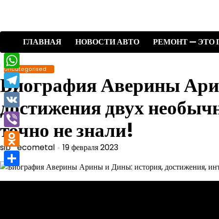
Перейти
к
содержимому
ГЛАВНАЯ
НОВОСТИ АВТО
РЕМОНТ — ЭТО 
Uncategorised
WhatsApp
Биография Аверины Ари
Telegram
достижения двух необычн
VK
точно не знали!
Viber
sib_ecometal
19 февраля 2023
Odnoklassniki
Отправить