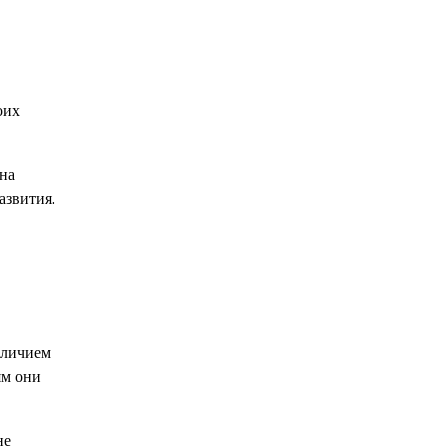
оих
 на
азвития.
тличием
ям они
не