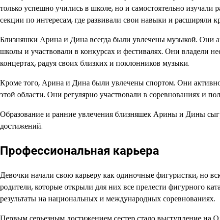
только успешно учились в школе, но и самостоятельно изучали
секции по интересам, где развивали свои навыки и расширяли кр
Близняшки Арина и Дина всегда были увлечены музыкой. Они 
школы и участвовали в конкурсах и фестивалях. Они владели 
концертах, радуя своих близких и поклонников музыки.
Кроме того, Арина и Дина были увлечены спортом. Они активно
этой области. Они регулярно участвовали в соревнованиях и по
Образование и ранние увлечения близняшек Арины и Дины сыгр
достижений.
Профессиональная карьера
Девочки начали свою карьеру как одиночные фигуристки, но вс
родители, которые открыли для них все прелести фигурного кат
результаты на национальных и международных соревнованиях.
Первым серьезным достижением сестер стало выступление на Оли