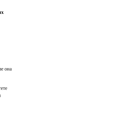
ых
ле она
тете
я