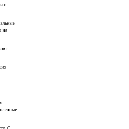
ки и
кальные
и на
ов в
щих
х
колепные
то. С