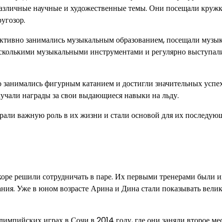
 различные научные и художественные темы. Они посещали круж
угозор.
активно занимались музыкальным образованием, посещали музы
несколькими музыкальными инструментами и регулярно выступал
 занимались фигурным катанием и достигли значительных успех
лучали награды за свои выдающиеся навыки на льду.
али важную роль в их жизни и стали основой для их последую
коре решили сотрудничать в паре. Их первыми тренерами были и
ания. Уже в юном возрасте Арина и Дина стали показывать вели
мпийских играх в Сочи в 2014 году, где они заняли второе мес