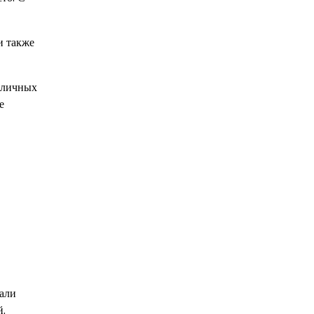
и также
зличных
е
чали
й.