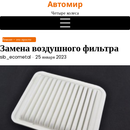
Автомир
Перейти
к
Четыре колеса
содержимому
Ремонт - это просто
Замена воздушного фильтра
sib_ecometal
25 января 2023