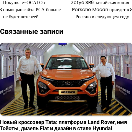
Покупка е-ОСАГО с
Zotye SR9: китайская копия
Навигация
помощью сайта РСА больше
Porsche Macan приедет в
по
не будет лотереей
Россию в следующем году
записям
Связанные записи
Новый кроссовер Tata: платформа Land Rover, имя
Тойоты, дизель Fiat и дизайн в стиле Hyundai