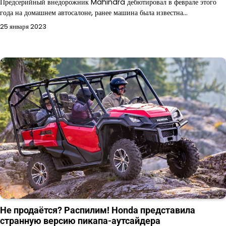
Предсерийный внедорожник Mahindra дебютировал в феврале этого
года на домашнем автосалоне, ранее машина была известна…
25 января 2023
Не продаётся? Распилим! Honda представила
странную версию пикапа-аутсайдера