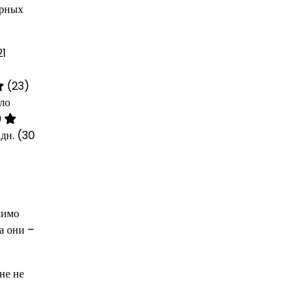
ерных
21
(23)
оло
0
 дн.
(30
мимо
 а они –
не не