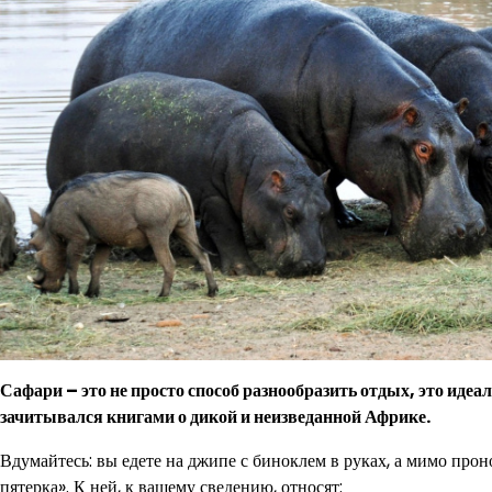
Сафари – это не просто способ разнообразить отдых, это идеа
зачитывался книгами о дикой и неизведанной Африке.
Вдумайтесь: вы едете на джипе с биноклем в руках, а мимо прон
пятерка». К ней, к вашему сведению, относят: