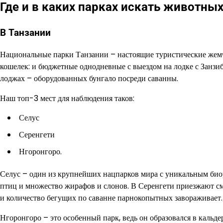
Где и в каких парках искать животны
В Танзании
Национальные парки Танзании – настоящие туристические жемч
кошелек: и бюджетные однодневные с выездом на лодке с Занзиб
лоджах – оборудованных бунгало посреди саванны.
Наш топ-3 мест для наблюдения таков:
Селус
Серенгети
Нгоронгоро.
Селус – один из крупнейших нацпарков мира с уникальным биор
птиц и множество жирафов и слонов. В Серенгети приезжают см
и количество бегущих по саванне парнокопытных завораживает.
Нгоронгоро – это особенный парк, ведь он образовался в кальдер