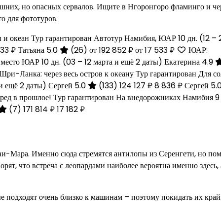
машних, но опасных сервалов. Ищите в Нгоронгоро фламинго и ч
о для фототуров.
 и океан Тур гарантирован Автотур Намибия, ЮАР
10 дн.
(12 – 
533 ₽
Татьяна 5.0
(26)
от 192 852 ₽
от 17 533 ₽
ЮАР:
1 место ЮАР
10 дн.
(03 – 12 марта и ещё 2 даты)
Екатерина 4.9
Шри-Ланка: через весь остров к океану Тур гарантирован Для с
и ещё 2 даты)
Сергей 5.0
(133)
124 127 ₽
8 836 ₽
Сергей 5.
ред в прошлое! Тур гарантирован На внедорожниках Намибия
9
(7)
171 814 ₽
17 182 ₽
асаи-Мара. Именно сюда стремятся антилопы из Серенгети, но по
ворят, что встреча с леопардами наиболее вероятна именно здесь,
ые подходят очень близко к машинам – поэтому покидать их край