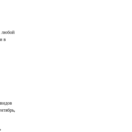
а любой
и в
 видов
нтябрь,
ь