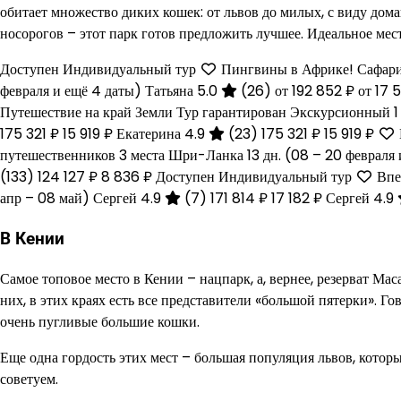
обитает множество диких кошек: от львов до милых, с виду до
носорогов – этот парк готов предложить лучшее. Идеальное мест
Доступен Индивидуальный тур
Пингвины в Африке! Сафари
февраля и ещё 4 даты)
Татьяна 5.0
(26)
от 192 852 ₽
от 17 
Путешествие на край Земли Тур гарантирован Экскурсионный 
175 321 ₽
15 919 ₽
Екатерина 4.9
(23)
175 321 ₽
15 919 ₽
путешественников 3 места Шри-Ланка
13 дн.
(08 – 20 февраля 
(133)
124 127 ₽
8 836 ₽
Доступен Индивидуальный тур
Впе
апр – 08 май)
Сергей 4.9
(7)
171 814 ₽
17 182 ₽
Сергей 4.9
В Кении
Самое топовое место в Кении – нацпарк, а, вернее, резерват М
них, в этих краях есть все представители «большой пятерки». Го
очень пугливые большие кошки.
Еще одна гордость этих мест – большая популяция львов, котор
советуем.