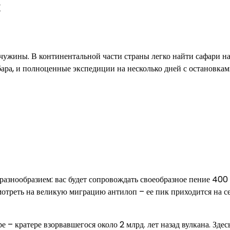
х
ужины. В континентальной части страны легко найти сафари н
ара, и полноценные экспедиции на несколько дней с остановкам
азнообразием: вас будет сопровождать своеобразное пение 400
отреть на великую миграцию антилоп – ее пик приходится на се
е – кратере взорвавшегося около 2 млрд. лет назад вулкана. Здес