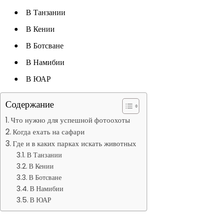
В Танзании
В Кении
В Ботсване
В Намибии
В ЮАР
Содержание
Что нужно для успешной фотоохоты
Когда ехать на сафари
Где и в каких парках искать животных
В Танзании
В Кении
В Ботсване
В Намибии
В ЮАР