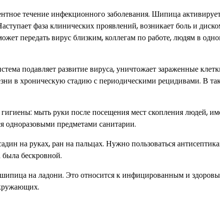
тентное течение инфекционного заболевания. Шипица активируе
аступает фаза клинических проявлений, возникает боль и диско
ожет передать вирус близким, коллегам по работе, людям в одно
тема подавляет развитие вируса, уничтожает зараженные клетк
езни в хроническую стадию с периодическими рецидивами. В та
гигиены: мыть руки после посещения мест скопления людей, им
ся одноразовыми предметами санитарии.
адин на руках, ран на пальцах. Нужно пользоваться антисептик
 была бескровной.
 шипица на ладони. Это относится к инфицированным и здоров
окружающих.