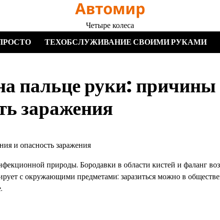
Автомир
Четыре колеса
ПРОСТО
ТЕХОБСЛУЖИВАНИЕ СВОИМИ РУКАМИ
на пальце руки: причины
ть заражения
нфекционной природы. Бородавки в области кистей и фаланг во
ктирует с окружающими предметами: заразиться можно в обществ
.