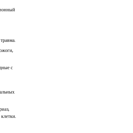
ционный
 травма.
ожоги,
дные с
нальных
риаз,
 клетки.