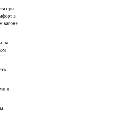
тся при
мфорт в
м вагоне
и на
ком
еть
ами и
ым