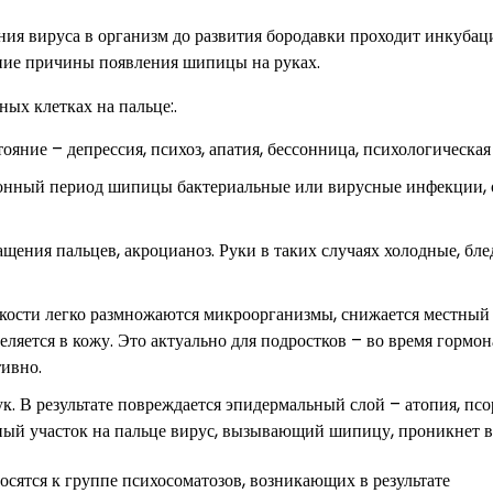
ния вируса в организм до развития бородавки проходит инкуба
ение причины появления шипицы на руках.
ых клетках на пальце:.
яние – депрессия, психоз, апатия, бессонница, психологическая
нный период шипицы бактериальные или вирусные инфекции, 
ения пальцев, акроцианоз. Руки в таких случаях холодные, бле
дкости легко размножаются микроорганизмы, снижается местный
еляется в кожу. Это актуально для подростков – во время гормо
тивно.
к. В результате повреждается эпидермальный слой – атопия, псо
енный участок на пальце вирус, вызывающий шипицу, проникнет в
сятся к группе психосоматозов, возникающих в результате