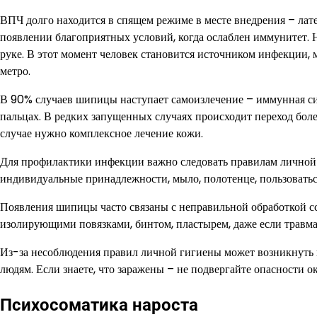
ВПЧ долго находится в спящем режиме в месте внедрения – ла
появлении благоприятных условий, когда ослаблен иммунитет. Н
руке. В этот момент человек становится источником инфекции, м
метро.
В 90% случаев шипицы наступает самоизлечение – иммунная сис
пальцах. В редких запущенных случаях происходит переход бол
случае нужно комплексное лечение кожи.
Для профилактики инфекции важно следовать правилам личной 
индивидуальные принадлежности, мыло, полотенце, пользовать
Появления шипицы часто связаны с неправильной обработкой сс
изолирующими повязками, бинтом, пластырем, даже если травма
Из-за несоблюдения правил личной гигиены может возникнуть
людям. Если знаете, что заражены – не подвергайте опасности 
Психосоматика нароста