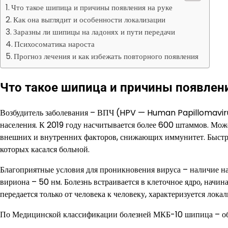
Что такое шипица и причины появления на руке
Как она выглядит и особенности локализации
Заразны ли шипицы на ладонях и пути передачи
Психосоматика нароста
Прогноз лечения и как избежать повторного появления
Что такое шипица и причины появлени
Возбудитель заболевания – ВПЧ (HPV — Human Papillomaviru
населения. К 2019 году насчитывается более 600 штаммов. Може
внешних и внутренних факторов, снижающих иммунитет. Быстр
которых касался больной.
Благоприятные условия для проникновения вируса – наличие н
вириона – 50 нм. Болезнь встраивается в клеточное ядро, начи
передается только от человека к человеку, характеризуется ло
По Медицинской классификации болезней МКБ-10 шипица – обык