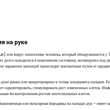
я на руке
s) или вирус папилломы человека, который обнаруживается у
т долго находиться в неактивном состоянии, активируясь под д
ое заражение шипицей происходит контактным путем от предме
а руке ранки или микротрещины в толще эпидермиса пальцев. Р
нает паразитировать, стимулировать рост измененных клеток. Ин
кальным бесконтрольным ростом эпителиальных клеток.
новенная или вульгарная бородавка на пальцах рук – имеет к