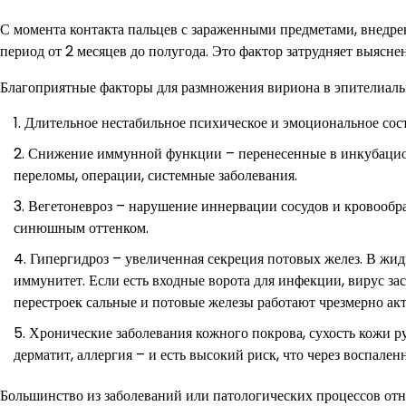
С момента контакта пальцев с зараженными предметами, внедре
период от 2 месяцев до полугода. Это фактор затрудняет выясн
Благоприятные факторы для размножения вириона в эпителиальн
Длительное нестабильное психическое и эмоциональное состо
Снижение иммунной функции – перенесенные в инкубацио
переломы, операции, системные заболевания.
Вегетоневроз – нарушение иннервации сосудов и кровообращ
синюшным оттенком.
Гипергидроз – увеличенная секреция потовых желез. В жи
иммунитет. Если есть входные ворота для инфекции, вирус зас
перестроек сальные и потовые железы работают чрезмерно ак
Хронические заболевания кожного покрова, сухость кожи ру
дерматит, аллергия – и есть высокий риск, что через воспал
Большинство из заболеваний или патологических процессов отно