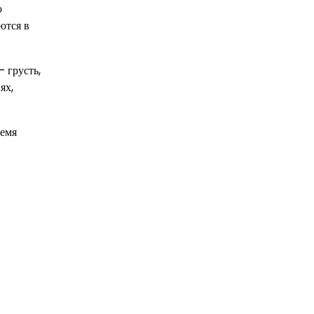
ю
ются в
 грусть,
ях,
ремя