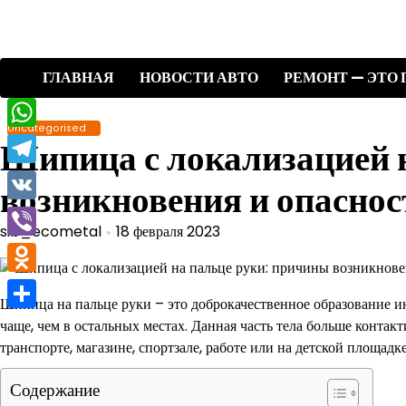
Перейти
к
содержимому
ГЛАВНАЯ
НОВОСТИ АВТО
РЕМОНТ — ЭТО 
Uncategorised
WhatsApp
Шипица с локализацией 
Telegram
возникновения и опаснос
VK
sib_ecometal
18 февраля 2023
Viber
Odnoklassniki
Шипица на пальце руки – это доброкачественное образование и
Отправить
чаще, чем в остальных местах. Данная часть тела больше конта
транспорте, магазине, спортзале, работе или на детской площадке
Содержание