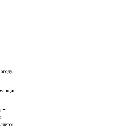
огоду.
твующие
и –
ы,
ляется