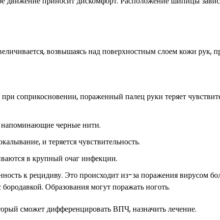
ое движение приносит дискомфорт. Расположение шипицы завис
величивается, возвышаясь над поверхностным слоем кожи рук, п
ь при соприкосновении, пораженный палец руки теряет чувствит
, напоминающие черные нити.
окалывание, и теряется чувствительность.
ливаются в крупный очаг инфекции.
нность к рецидиву. Это происходит из-за поражения вирусом б
с бородавкой. Образования могут поражать ноготь.
торый сможет дифференцировать ВПЧ, назначить лечение.