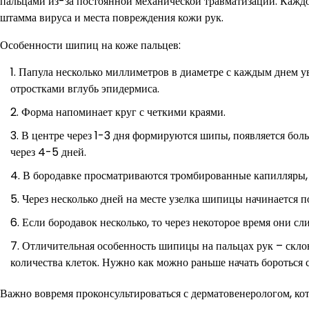
пальцами из-за постоянной механической травматизации. Кажд
штамма вируса и места повреждения кожи рук.
Особенности шипиц на коже пальцев:
Папула несколько миллиметров в диаметре с каждым днем у
отростками вглубь эпидермиса.
Форма напоминает круг с четкими краями.
В центре через 1-3 дня формируются шипы, появляется бол
через 4-5 дней.
В бородавке просматриваются тромбированные капилляры
Через несколько дней на месте узелка шипицы начинается п
Если бородавок несколько, то через некоторое время они с
Отличительная особенность шипицы на пальцах рук – скло
количества клеток. Нужно как можно раньше начать бороться 
Важно вовремя проконсультироваться с дерматовенерологом, ко