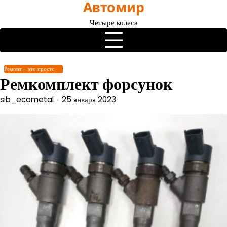
Автомир
Перейти
к
Четыре колеса
содержимому
Ремонт - это просто
Ремкомплект форсунок
sib_ecometal
25 января 2023