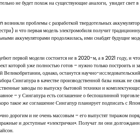
тельно не будет похож на существующие аналоги, увидит свет 
on возникли проблемы с разработкой твердотельных аккумулятор
естри) и что первая модель электромобиля получит традиционн
льными аккумуляторами продолжилась, ими снабдят будущие мод
бют первой модели состоится не в 2020-м, а в 2021 году, и что
ект которой уже полностью готов – нужно только построить и за
й Великобритании, однако, останутся научно-исследовательски
бора Сингапура в качестве производственной базы никак не свя
обственные заводы по выпуску бытовой техники и комплектующи
авное – у Сингапура есть соглашение о беспошлинной торговле
скоро такое же соглашение Сингапур планирует подписать с Япон
очно дорогим и не очень массовым – его выпустят тиражом поря
тиражные и доступные «электрички». Получат ли они долгождан
айсон.