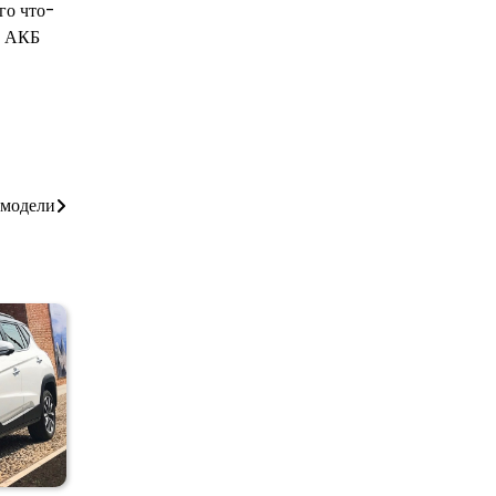
го что-
й АКБ
 модели