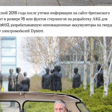
есной 2016 года после утечки информации на сайте британского
т в размере 16 млн фунтов стерлингов на разработку АКБ для
akti3, разрабатывавшую инновационные аккумуляторы на твер
» электромобилей Dyson.