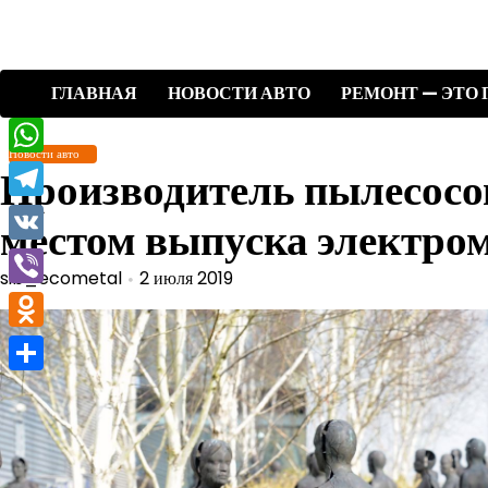
Перейти
к
содержимому
ГЛАВНАЯ
НОВОСТИ АВТО
РЕМОНТ — ЭТО 
Новости авто
WhatsApp
Производитель пылесосо
Telegram
местом выпуска электро
VK
sib_ecometal
2 июля 2019
Viber
Odnoklassniki
Отправить