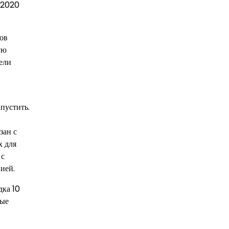
в 2020
ов
ую
ели
пустить.
й
зан с
х для
 с
ией.
дка 10
ные