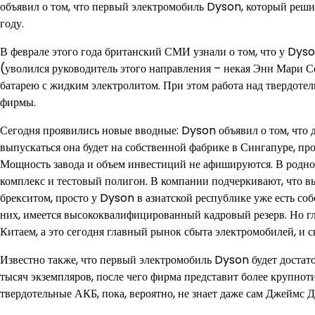
объявил о том, что первый электромобиль Dyson, который реши
году.
В феврале этого года британский СМИ узнали о том, что у Dys
(уволился руководитель этого направления – некая Энн Мари С
батарею с жидким электролитом. При этом работа над твердоте
фирмы.
Сегодня проявились новые вводные: Dyson объявил о том, что де
выпускаться она будет на собственной фабрике в Сингапуре, про
Мощность завода и объем инвестиций не афишируются. В родно
комплекс и тестовый полигон. В компании подчеркивают, что вы
брекситом, просто у Dyson в азиатской республике уже есть с
них, имеется высококвалифицированный кадровый резерв. Но гл
Китаем, а это сегодня главный рынок сбыта электромобилей, и 
Известно также, что первый электромобиль Dyson будет достат
тысяч экземпляров, после чего фирма представит более крупно
твердотельные АКБ, пока, вероятно, не знает даже сам Джеймс Д