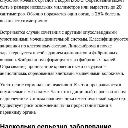
опухолям мочевых органов с кодом D30.0. Образование может
быть в размере нескольких миллиметров или вырастать до 20
сантиметров. Обычно поражается один орган, в 25% болезнь
возникает симметрично.
Встречаются случаи сочетания с другими опухолевидными
уплотнениями мочевыделительной системы. Классифицируются
жировики по клеточному составу. Липофиброма в почке
характеризуется преобладанием адипоцитов и фибриновых
волокон. Фибролипома формируется из фиброзных тканей.
Образование, пронизанное кровеносными сосудами –
ангиолипома, образованная клетками, мышечными волокнами.
Уплотнение гормонально неактивно. Клетки превращаются в
опухолевые в мезенхиме. Часто это единичный нарост на левом
надпочечнике. Липома надпочечника имеет очаговый характер.
Существует риск осложнения из-за прорастания ткани в
паренхиму органа.
Насколько серьезно заболевание