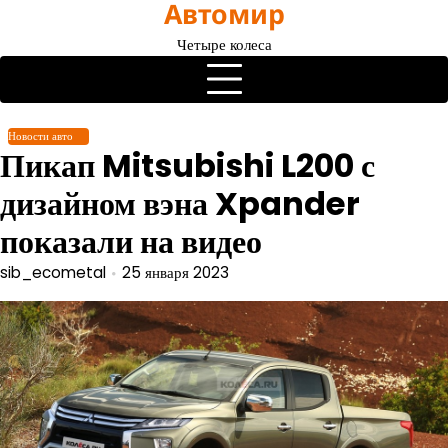
Автомир
Перейти
к
Четыре колеса
содержимому
Новости авто
Пикап Mitsubishi L200 с
дизайном вэна Xpander
показали на видео
sib_ecometal
25 января 2023