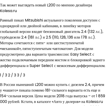
Так может выглядеть новый L200 по мнению дизайнера
Kolesa.ru
Рамный пикап Mitsubishi актуального поколения доступен с
однорядной или двойной кабинами, в линейку моторов
глобальной версии входят бензиновый двигатель 2.4 (132 л.с.),
турбодизели 2.4 (181 л.с.) и 2.5 (110, 128, 136 или 178 л.с.).
Моторы сочетаются с пяти- или шестиступенчатой
«механикой», пятиступенчатым «автоматом». Для модели
предусмотрено два варианта трансмиссии: Easy Select с
жестко подключаемым передним мостом и блокировкой заднего
дифференциала и Super Select с межосевым дифференциалом.
1
/ 3
2
/ 3
3
/ 3
В России нынешний L200 можно купить с дизелем 2.4, причем
у «нашего» пикапа помимо 181-сильного варианта есть еще и
154-сильная версия. Цена модели 2018 года выпуска – от 1 859
000 рублей. Кстати, в каталоге «Авто у дилеров» на Kolesa.ru