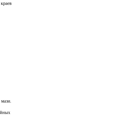
 краев
 мази.
ойных