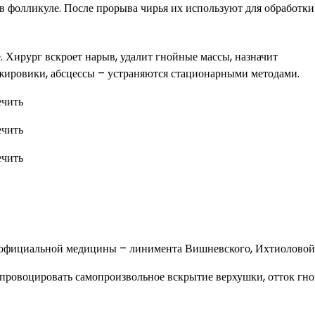
в фолликуле. После прорыва чирья их используют для обработки
 Хирург вскроет нарыв, удалит гнойные массы, назначит
жировики, абсцессы – устраняются стационарными методами.
в официальной медицины – линимента Вишневского, Ихтиоловой
 спровоцировать самопроизвольное вскрытие верхушки, отток гн