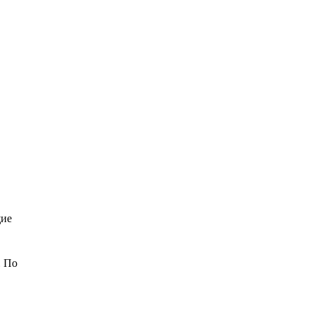
щие
. По