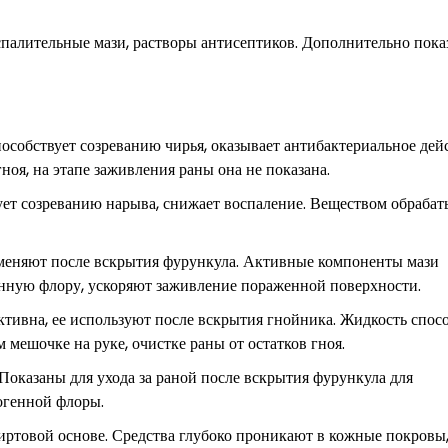
палительные мази, растворы антисептиков. Дополнительно пок
собствует созреванию чирья, оказывает антибактериальное дейс
ноя, на этапе заживления раны она не показана.
вует созреванию нарыва, снижает воспаление. Веществом обраба
именяют после вскрытия фурункула. Активные компоненты мази
нную флору, ускоряют заживление пораженной поверхности.
ктивна, ее используют после вскрытия гнойника. Жидкость спос
мешочке на руке, очистке раны от остатков гноя.
Показаны для ухода за раной после вскрытия фурункула для
огенной флоры.
иртовой основе. Средства глубоко проникают в кожные покровы,