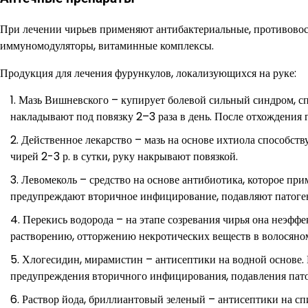
При лечении чирьев применяют антибактериальные, противовос
иммуномодуляторы, витаминные комплексы.
Продукция для лечения фурункулов, локализующихся на руке:
Мазь Вишневского – купирует болевой сильный синдром, спо
накладывают под повязку 2–3 раза в день. После отхождения г
Действенное лекарство – мазь на основе ихтиола способст
чирей 2-3 р. в сутки, руку накрывают повязкой.
Левомеколь – средство на основе антибиотика, которое пр
предупреждают вторичное инфицирование, подавляют патоге
Перекись водорода – на этапе созревания чирья она неэффе
растворению, отторжению некротических веществ в волосяном 
Хлогесидин, мирамистин – антисептики на водной основе. 
предупреждения вторичного инфицирования, подавления пат
Раствор йода, бриллиантовый зеленый – антисептики на сп