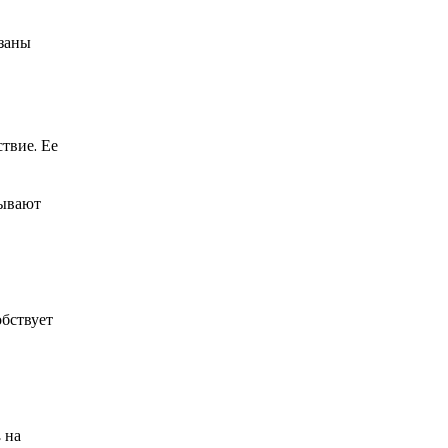
азаны
твие. Ее
тывают
обствует
 на