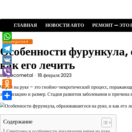
Перейти
к
содержимому
ГЛАВНАЯ
НОВОСТИ АВТО
РЕМОНТ — ЭТО 
Uncategorised
WhatsApp
Особенности фурункула, 
Telegram
как его лечить
VK
sib_ecometal
18 февраля 2023
Viber
Чирей на руке – это гнойно-некротический процесс, поражающ
Odnoklassniki
локализацию и размер. Стадия развития заболевания и причина
Отправить
Содержание
Симптомы и особенности локализации чирея на руке