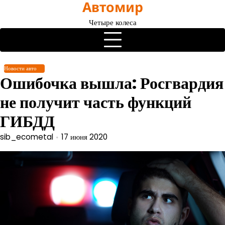
Автомир
Перейти
к
Четыре колеса
содержимому
Новости авто
Ошибочка вышла: Росгвардия
не получит часть функций
ГИБДД
sib_ecometal
17 июня 2020