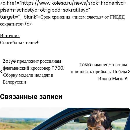
<a href="https://www.kolesa.ru/news/srok-hraneniya-
pisem-schastya-ot-gibdd-sokratitsya"
target="_blank">Срок хранения «писем счастья» от ГИБДД
сократится</a>
Источник
Спасибо за чтение!
Zotye предложит россиянам
Навигация
Tesla наконец-то стала
флагманский кроссовер T700.
приносить прибыль. Победа
по
Сборку модели наладят в
Илона Маска?
Белоруссии
записям
Связанные записи