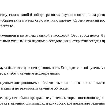
оду, стал важной базой для развития научного потенциала реги
 образование и начал свою научную карьеру. Стремительный ро
ерситете.
ижениями и интеллектуальной атмосферой. Этот город помог Л
ельным ученым. Его научные исследования и открытия сегодня 
ука были всегда в центре внимания. Его родители, оба ученые, 
ес к учебе и научным исследованиям.
научным дисциплинам, любил читать книги и осваивать новые з
и и книги по различным научным областям.
е, где у него были прекрасные учителя, которые постоянно вдох
овал в научных олимпиадах и конкурсах, где показывал отличны