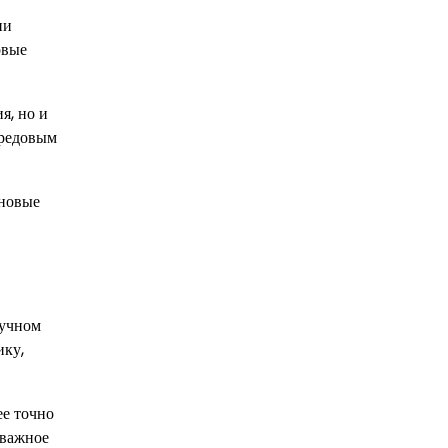
ни
рвые
я, но и
ередовым
 новые
аучном
ику,
ее точно
 важное