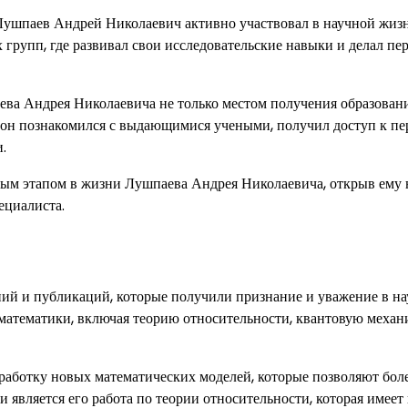
Лушпаев Андрей Николаевич активно участвовал в научной жиз
групп, где развивал свои исследовательские навыки и делал пе
ва Андрея Николаевича не только местом получения образовани
ь он познакомился с выдающимися учеными, получил доступ к п
.
ным этапом в жизни Лушпаева Андрея Николаевича, открыв ему
ециалиста.
ний и публикаций, которые получили признание и уважение в н
 математики, включая теорию относительности, квантовую механ
работку новых математических моделей, которые позволяют бол
 является его работа по теории относительности, которая имеет