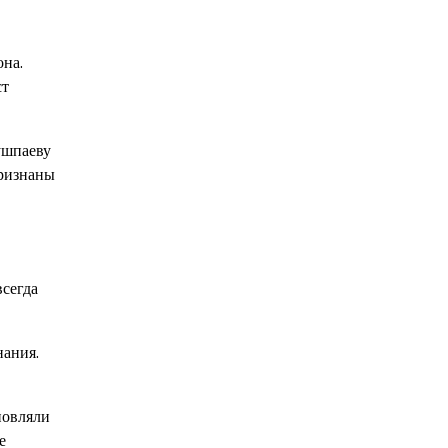
она.
ст
ушпаеву
признаны
всегда
нания.
новляли
е