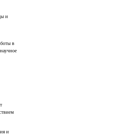
ды и
аботы в
 научное
т
йствием
ия и