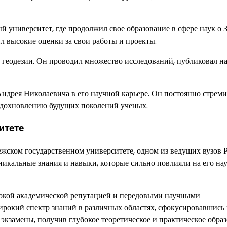
университет, где продолжил свое образование в сфере наук о З
ил высокие оценки за свои работы и проекты.
 геодезии. Он проводил множество исследований, публиковал н
ндрея Николаевича в его научной карьере. Он постоянно стреми
 вдохновлению будущих поколений ученых.
итете
ском государственном университете, одном из ведущих вузов Р
никальные знания и навыки, которые сильно повлияли на его н
сокой академической репутацией и передовыми научными
рокий спектр знаний в различных областях, сфокусировавшись 
экзамены, получив глубокое теоретическое и практическое образ