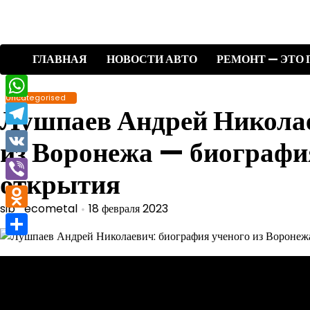
Перейти
к
содержимому
ГЛАВНАЯ
НОВОСТИ АВТО
РЕМОНТ — ЭТО 
Uncategorised
WhatsApp
Лушпаев Андрей Никола
Telegram
из Воронежа — биографи
VK
открытия
Viber
sib_ecometal
18 февраля 2023
Odnoklassniki
Отправить