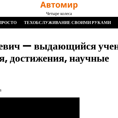
Автомир
Четыре колеса
ПРОСТО
ТЕХОБСЛУЖИВАНИЕ СВОИМИ РУКАМИ
евич — выдающийся уче
я, достижения, научные