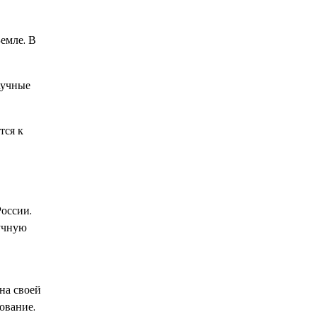
емле. В
аучные
тся к
оссии.
аучную
на своей
ование.