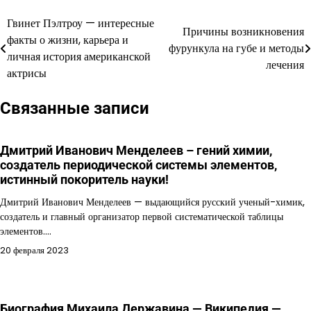
Гвинет Пэлтроу — интересные
Навигация
Причины возникновения
факты о жизни, карьера и
фурункула на губе и методы
по
личная история американской
лечения
актрисы
записям
Связанные записи
Дмитрий Иванович Менделеев – гений химии,
создатель периодической системы элементов,
истинный покоритель науки!
Дмитрий Иванович Менделеев — выдающийся русский ученый-химик,
создатель и главный организатор первой систематической таблицы
элементов.…
20 февраля 2023
Биография Михаила Державина — Википедия —