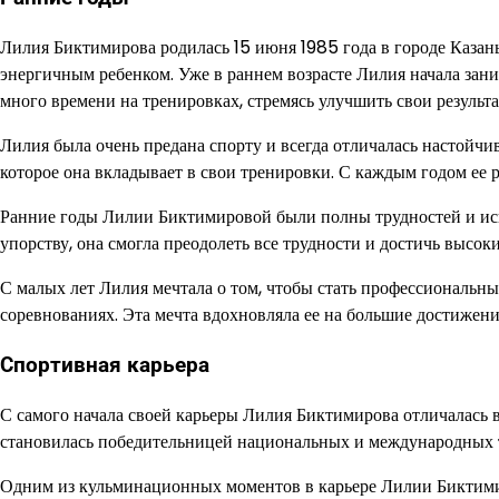
Лилия Биктимирова родилась 15 июня 1985 года в городе Казань.
энергичным ребенком. Уже в раннем возрасте Лилия начала зани
много времени на тренировках, стремясь улучшить свои результа
Лилия была очень предана спорту и всегда отличалась настойчив
которое она вкладывает в свои тренировки. С каждым годом ее р
Ранние годы Лилии Биктимировой были полны трудностей и испы
упорству, она смогла преодолеть все трудности и достичь высоки
С малых лет Лилия мечтала о том, чтобы стать профессиональн
соревнованиях. Эта мечта вдохновляла ее на большие достижени
Спортивная карьера
С самого начала своей карьеры Лилия Биктимирова отличалась
становилась победительницей национальных и международных т
Одним из кульминационных моментов в карьере Лилии Биктимир