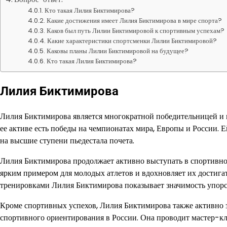
Кто такая Лилия Биктимирова?
Какие достижения имеет Лилия Биктимирова в мире спорта?
Каков был путь Лилии Биктимировой к спортивным успехам?
Какие характеристики спортсменки Лилии Биктимировой?
Каковы планы Лилии Биктимировой на будущее?
Кто такая Лилия Биктимирова?
Лилия Биктимирова
Лилия Биктимирова является многократной победительницей и
ее активе есть победы на чемпионатах мира, Европы и России. Е
на высшие ступени пьедестала почета.
Лилия Биктимирова продолжает активно выступать в спортивно
ярким примером для молодых атлетов и вдохновляет их достиг
тренировками Лилия Биктимирова показывает значимость упорст
Кроме спортивных успехов, Лилия Биктимирова также активно з
спортивного ориентирования в России. Она проводит мастер-кл