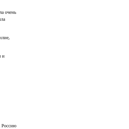
ла очень
ила
илие,
и и
а Россию