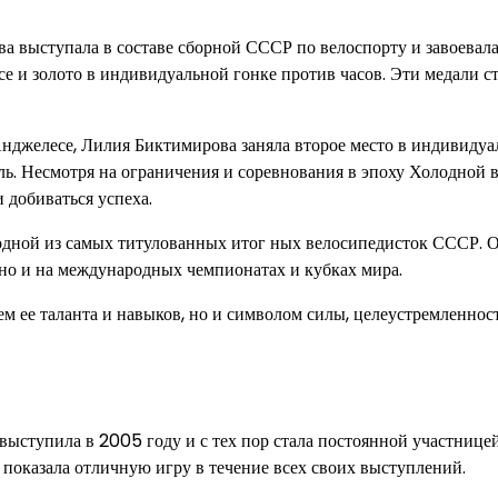
 выступала в составе сборной СССР по велоспорту и завоевала
се и золото в индивидуальной гонке против часов. Эти медали с
Анджелесе, Лилия Биктимирова заняла второе место в индивиду
ль. Несмотря на ограничения и соревнования в эпоху Холодной 
 добиваться успеха.
я одной из самых титулованных итог ных велосипедисток СССР. 
 но и на международных чемпионатах и кубках мира.
м ее таланта и навыков, но и символом силы, целеустремленнос
ступила в 2005 году и с тех пор стала постоянной участницей
 показала отличную игру в течение всех своих выступлений.