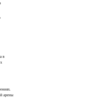
в
о
а в
их
ениях.
ой арены