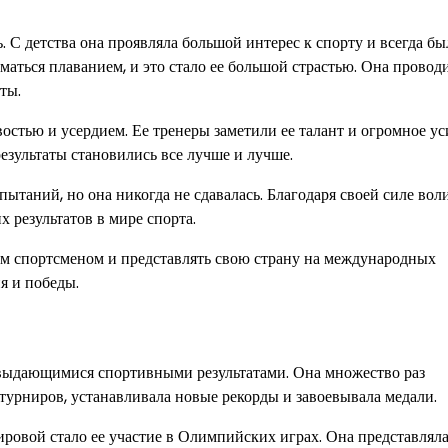
 С детства она проявляла большой интерес к спорту и всегда бы
маться плаванием, и это стало ее большой страстью. Она провод
ты.
остью и усердием. Ее тренеры заметили ее талант и огромное ус
езультаты становились все лучше и лучше.
таний, но она никогда не сдавалась. Благодаря своей силе вол
х результатов в мире спорта.
ым спортсменом и представлять свою страну на международных
я и победы.
 выдающимися спортивными результатами. Она множество раз
урниров, устанавливала новые рекорды и завоевывала медали.
овой стало ее участие в Олимпийских играх. Она представлял