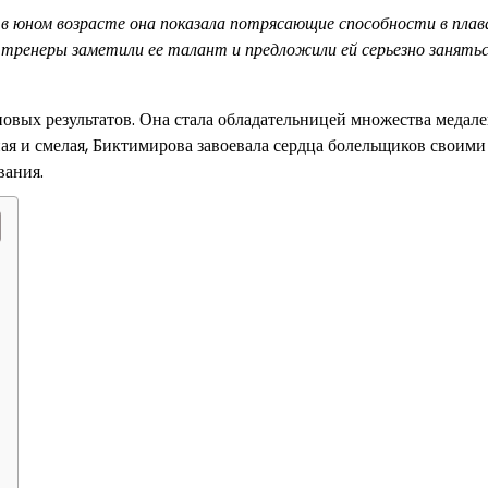
 в юном возрасте она показала потрясающие способности в плав
 тренеры заметили ее талант и предложили ей серьезно занять
овых результатов. Она стала обладательницей множества медале
ая и смелая, Биктимирова завоевала сердца болельщиков своими
вания.