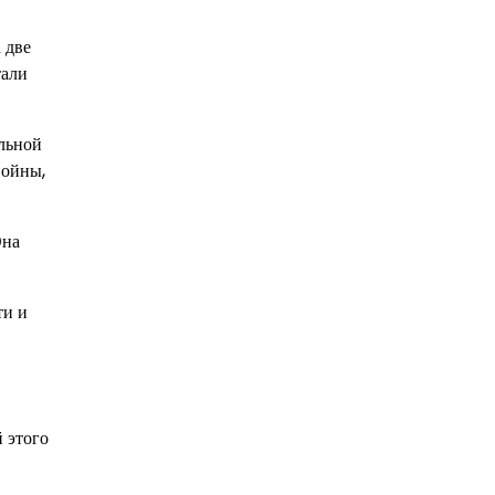
 две
тали
альной
войны,
Она
ти и
 этого