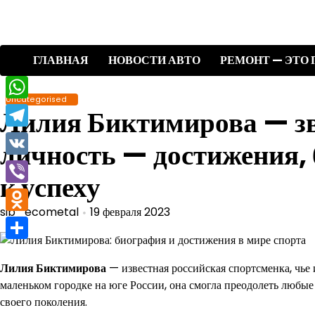
Перейти
к
содержимому
ГЛАВНАЯ
НОВОСТИ АВТО
РЕМОНТ — ЭТО 
Uncategorised
WhatsApp
Лилия Биктимирова — зве
Telegram
личность — достижения, 
VK
к успеху
Viber
sib_ecometal
19 февраля 2023
Odnoklassniki
Отправить
Лилия Биктимирова
— известная российская спортсменка, чье
маленьком городке на юге России, она смогла преодолеть любые
своего поколения.