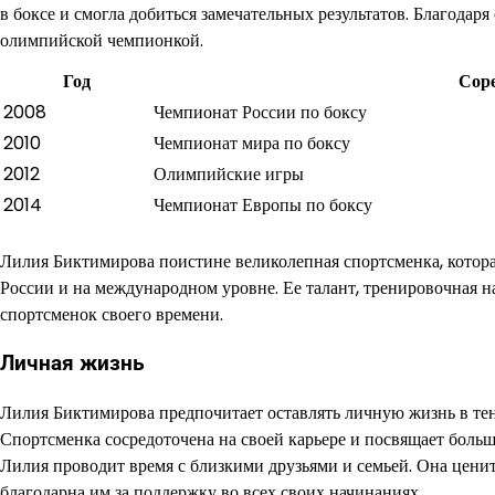
в боксе и смогла добиться замечательных результатов. Благодаря
олимпийской чемпионкой.
Год
Сор
2008
Чемпионат России по боксу
2010
Чемпионат мира по боксу
2012
Олимпийские игры
2014
Чемпионат Европы по боксу
Лилия Биктимирова поистине великолепная спортсменка, котора
России и на международном уровне. Ее талант, тренировочная 
спортсменок своего времени.
Личная жизнь
Лилия Биктимирова предпочитает оставлять личную жизнь в тен
Спортсменка сосредоточена на своей карьере и посвящает боль
Лилия проводит время с близкими друзьями и семьей. Она ценит
благодарна им за поддержку во всех своих начинаниях.