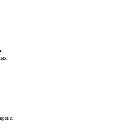
го
мых
арене.