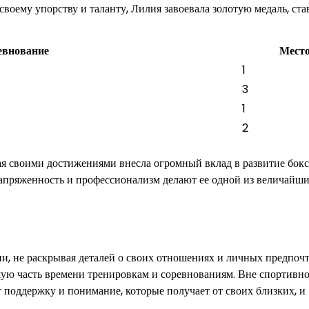
 своему упорству и таланту, Лилия завоевала золотую медаль, ста
евнование
Мест
1
3
1
2
я своими достижениями внесла огромный вклад в развитие бокс
напряженность и профессионализм делают ее одной из величайш
и, не раскрывая деталей о своих отношениях и личных предпочт
шую часть времени тренировкам и соревнованиям. Вне спортивн
 поддержку и понимание, которые получает от своих близких, и