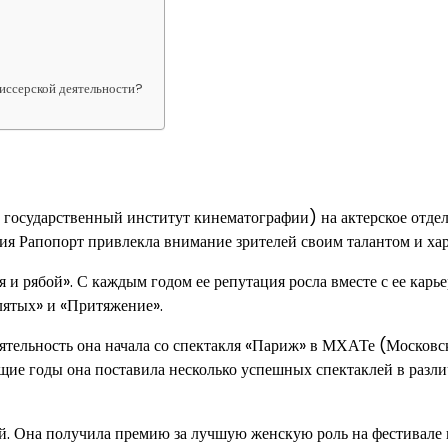
иссерской деятельности?
государственный институт кинематографии) на актерское отде
ния Рапопорт привлекла внимание зрителей своим талантом и ха
 и рябой». С каждым годом ее репутация росла вместе с ее карь
клятых» и «Притяжение».
еятельность она начала со спектакля «Париж» в МХАТе (Москов
щие годы она поставила несколько успешных спектаклей в разл
й. Она получила премию за лучшую женскую роль на фестивале 