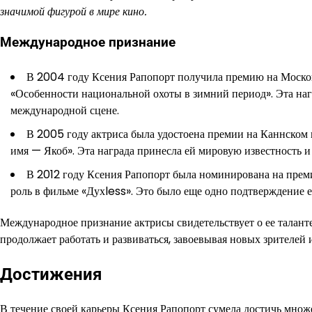
значимой фигурой в мире кино.
Международное признание
В 2004 году Ксения Рапопорт получила премию на Моско
«Особенности национальной охоты в зимний период». Эта нагр
международной сцене.
В 2005 году актриса была удостоена премии на Каннском 
имя — Якоб». Эта награда принесла ей мировую известность и 
В 2012 году Ксения Рапопорт была номинирована на преми
роль в фильме «Духless». Это было еще одно подтверждение 
Международное признание актрисы свидетельствует о ее талант
продолжает работать и развиваться, завоевывая новых зрителей
Достижения
В течение своей карьеры Ксения Рапопорт сумела достичь множе