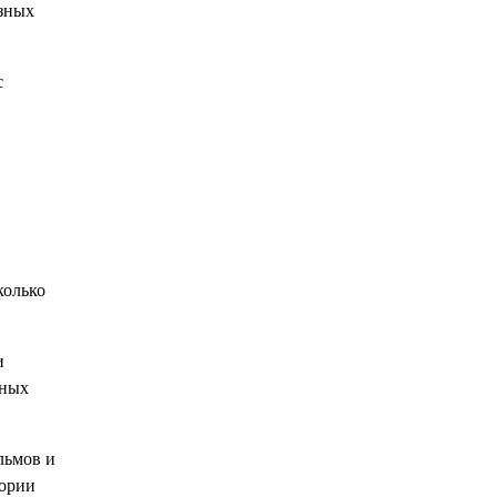
азных
с
колько
и
нных
льмов и
гории