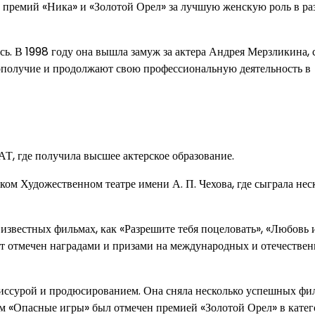
на премий «Ника» и «Золотой Орел» за лучшую женскую роль в р
ь. В 1998 году она вышла замуж за актера Андрея Мерзликина, 
гополучие и продолжают свою профессиональную деятельность в
, где получила высшее актерское образование.
ом Художественном театре имени А. П. Чехова, где сыграла нес
 известных фильмах, как «Разрешите тебя поцеловать», «Любовь 
т отмечен наградами и призами на международных и отечестве
жиссурой и продюсированием. Она сняла несколько успешных фи
ьм «Опасные игры» был отмечен премией «Золотой Орел» в кате