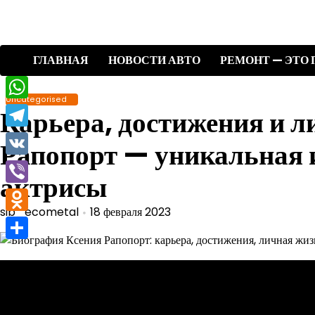
Перейти
к
содержимому
ГЛАВНАЯ
НОВОСТИ АВТО
РЕМОНТ — ЭТО 
Uncategorised
WhatsApp
Карьера, достижения и л
Telegram
Рапопорт — уникальная и
VK
актрисы
Viber
sib_ecometal
18 февраля 2023
Odnoklassniki
Отправить