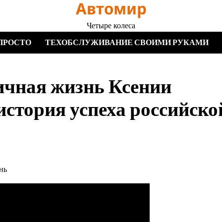
Автомир
Четыре колеса
ПРОСТО
ТЕХОБСЛУЖИВАНИЕ СВОИМИ РУКАМИ
ичная жизнь Ксении
стория успеха российско