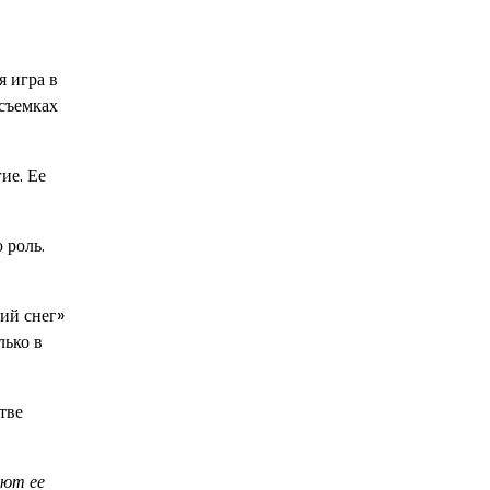
я игра в
 съемках
ие. Ее
 роль.
чий снег»
лько в
тве
ают ее