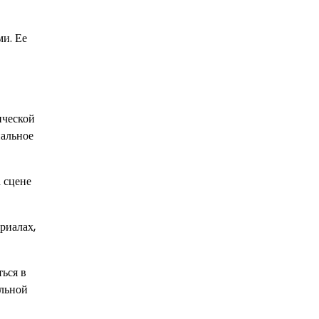
ми. Ее
ической
нальное
 сцене
риалах,
ься в
альной