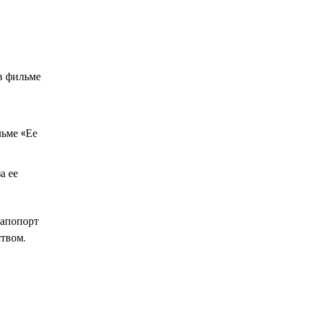
в фильме
льме «Ее
а ее
Рапопорт
твом.