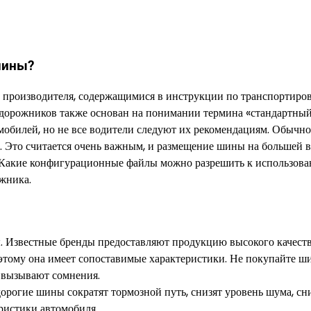
шины?
 производителя, содержащимися в инструкции по транспортиров
едорожников также основан на понимании термина «стандартны
мобилей, но не все водители следуют их рекомендациям. Обычно
. Это считается очень важным, и размещение шины на большей 
. Какие конфигурационные файлы можно разрешить к использова
жника.
. Известные бренды предоставляют продукцию высокого качеств
оэтому она имеет сопоставимые характеристики. Не покупайте 
н вызывают сомнения.
дорогие шины сократят тормозной путь, снизят уровень шума, сн
ристики автомобиля.