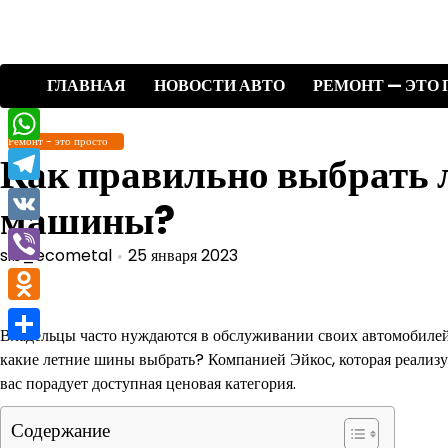
Перейти
к
содержимому
ГЛАВНАЯ
НОВОСТИ АВТО
РЕМОНТ — ЭТО 
Ремонт - это просто
WhatsApp
Как правильно выбрать 
Telegram
машины?
VK
sib_ecometal
25 января 2023
Viber
Odnoklassniki
Владельцы часто нуждаются в обслуживании своих автомобилей. 
Отправить
какие летние шины выбрать? Компанией Эйкос, которая реализу
вас порадует доступная ценовая категория.
Содержание