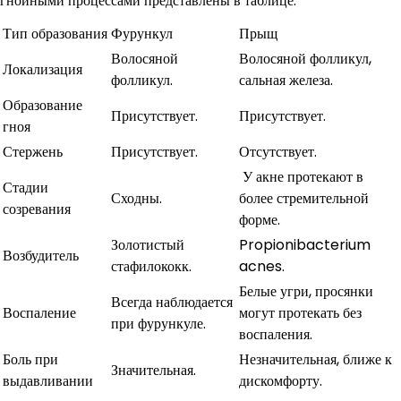
гнойными процессами представлены в таблице.
Тип образования
Фурункул
Прыщ
Волосяной
Волосяной фолликул,
Локализация
фолликул.
сальная железа.
Образование
Присутствует.
Присутствует.
гноя
Стержень
Присутствует.
Отсутствует.
У акне протекают в
Стадии
Сходны.
более стремительной
созревания
форме.
Золотистый
Propionibacterium
Возбудитель
стафилококк.
acnes.
Белые угри, просянки
Всегда наблюдается
Воспаление
могут протекать без
при фурункуле.
воспаления.
Боль при
Незначительная, ближе к
Значительная.
выдавливании
дискомфорту.