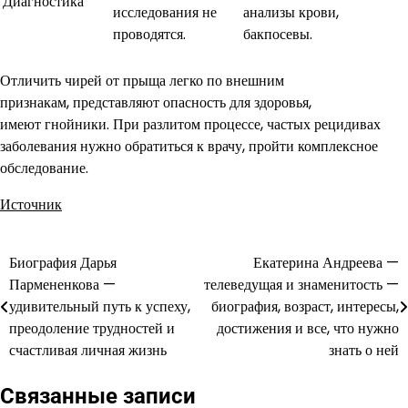
Диагностика
исследования не
анализы крови,
проводятся.
бакпосевы.
Отличить чирей от прыща легко по внешним
признакам, представляют опасность для здоровья,
имеют гнойники. При разлитом процессе, частых рецидивах
заболевания нужно обратиться к врачу, пройти комплексное
обследование.
Источник
Биография Дарья
Екатерина Андреева —
Навигация
Пармененкова —
телеведущая и знаменитость —
по
удивительный путь к успеху,
биография, возраст, интересы,
преодоление трудностей и
достижения и все, что нужно
записям
счастливая личная жизнь
знать о ней
Связанные записи