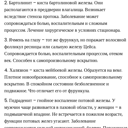
Бартолинит – киста бартолиновой железы. Они
располагаются в преддверии влагалища. Возникает
вследствие стеноза протока. Заболевание может
сопровождаться болью, воспалительным и сложным
процессом. Лечение хирургическое в условиях стационара.
Ячмень на глазу – тот же фурункул, но поражает волосяной
фолликул ресницы или сальную железу Цейса.
Сопровождается болью, воспалительным процессом, отеком
век. Способен к самопроизвольному вскрытию.
Халязион – киста мейбоевой железы. Образуется на веке.
Плотное новообразование, способное к самопроизвольному
вскрытию. В спокойном состоянии безболезненное и
подвижное. Что отличает его от фурункула.
Гидраденит – гнойное воспаление потовой железы. У
мужчин чаще развивается в паховой области, у женщин – в
подмышечной впадине. Не встречается в пожилом возрасте,
функции потовых желез угасают. Заболевание
сопровождается сильной интоксикацией, болями. Пораженная