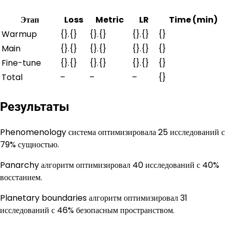
Этап
Loss
Metric
LR
Time (min)
Warmup
{}.{}
{}.{}
{}.{}
{}
Main
{}.{}
{}.{}
{}.{}
{}
Fine-tune
{}.{}
{}.{}
{}.{}
{}
Total
–
–
–
{}
Результаты
Phenomenology система оптимизировала 25 исследований с
79% сущностью.
Panarchy алгоритм оптимизировал 40 исследований с 40%
восстанием.
Planetary boundaries алгоритм оптимизировал 31
исследований с 46% безопасным пространством.