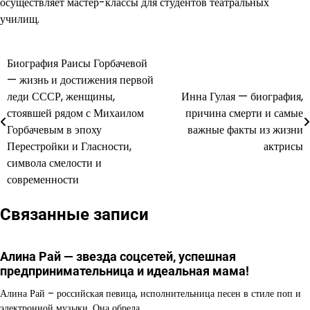
осуществляет мастер-классы для студентов театральных
училищ.
Биография Раисы Горбачевой
Навигация
— жизнь и достижения первой
по
леди СССР, женщины,
Инна Гулая — биография,
стоявшей рядом с Михаилом
причина смерти и самые
записям
Горбачевым в эпоху
важные факты из жизни
Перестройки и Гласности,
актрисы
символа смелости и
современности
Связанные записи
Алина Рай — звезда соцсетей, успешная
предпринимательница и идеальная мама!
Алина Рай – российская певица, исполнительница песен в стиле поп и
электронной музыки. Она обрела…