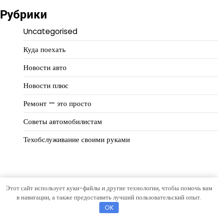
Рубрики
Uncategorised
Куда поехать
Новости авто
Новости плюс
Ремонт — это просто
Советы автомобилистам
Техобслуживание своими руками
Этот сайт использует куки-файлы и другие технологии, чтобы помочь вам
Copyright © 2026
Автомир
Тема Eternal News от
Artify
в навигации, а также предоставить лучший пользовательский опыт.
Themes
.
OK