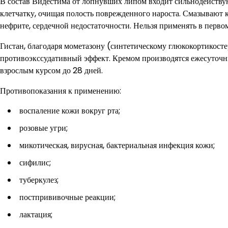
В состав Видестима от лопнувших липом входит сильнодейств
клетчатку, очищая полость поврежденного нароста. Смазывают к
нефрите, сердечной недостаточности. Нельзя применять в перво
Гистан, благодаря мометазону (синтетическому глюкокортикост
противоэкссудативный эффект. Кремом производятся ежесуточн
взрослым курсом до 28 дней.
Противопоказания к применению:
воспаление кожи вокруг рта;
розовые угри;
микотическая, вирусная, бактериальная инфекция кожи;
сифилис;
туберкулез;
постпрививочные реакции;
лактация;