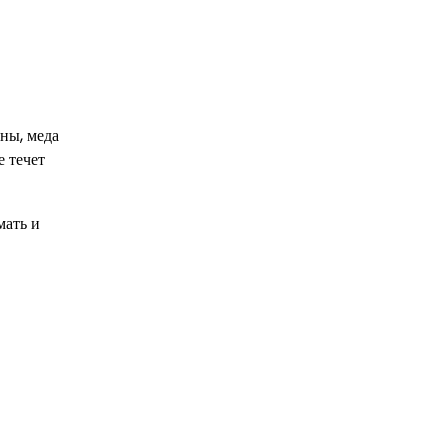
аны, меда
е течет
мать и