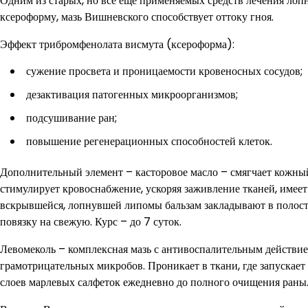
Одним из старых, но все еще применяемых средств лечения лоп
ксероформу, мазь Вишневского способствует оттоку гноя.
Эффект трибромфенолата висмута (ксероформа):
сужение просвета и проницаемости кровеносных сосудов;
дезактивация патогенных микроорганизмов;
подсушивание ран;
повышение регенерационных способностей клеток.
Дополнительный элемент – касторовое масло – смягчает кожный
стимулирует кровоснабжение, ускоряя заживление тканей, имеет
вскрывшейся, лопнувшей липомы бальзам закладывают в полость
повязку на свежую. Курс – до 7 суток.
Левомеколь – комплексная мазь с антивоспалительным действи
грамотрицательных микробов. Проникает в ткани, где запускае
слоев марлевых салфеток ежедневно до полного очищения раны