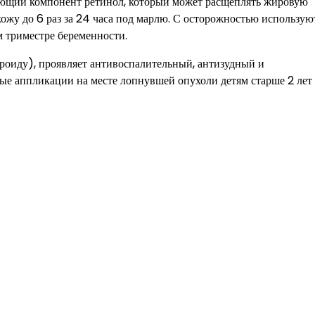
ующий компонент ретинол, который может расщеплять жировую
ожу до 6 раз за 24 часа под марлю. С осторожностью использую
м триместре беременности.
ероиду), проявляет антивоспалительный, антизудный и
ые аппликации на месте лопнувшей опухоли детям старше 2 лет