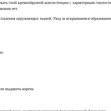
текать гной кремообразной консистенции с характерным гнилос
ования нет.
оспаления окружающих тканей. Уход за вскрывшимся образовани
е.