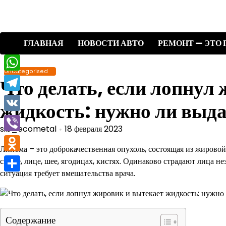
Перейти
к
содержимому
ГЛАВНАЯ
НОВОСТИ АВТО
РЕМОНТ — ЭТО 
Uncategorised
WhatsApp
Что делать, если лопнул
Telegram
жидкость: нужно ли выд
VK
sib_ecometal
18 февраля 2023
Viber
Липома – это доброкачественная опухоль, состоящая из жировой 
Odnoklassniki
спине, лице, шее, ягодицах, кистях. Одинаково страдают лица н
ситуация требует вмешательства врача.
Отправить
Содержание