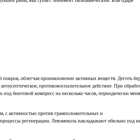
нувшей раны, выступает линимент бальзамический. Благодаря
 покров, облегчая проникновение активных веществ. Деготь бе
 антисептическое, противовоспалительное действие. При обрабо
 под бинтовой компресс на несколько часов, периодически мен
ем, с активностью против грамположительных и
т процессы регенерации. Левомеколь накладывают обильно под н
.