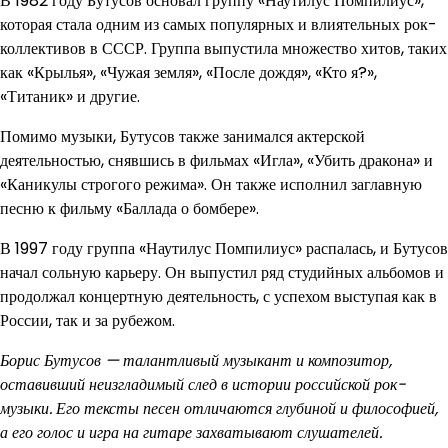
В 1982 году Бутусов основал группу «Наутилус Помпилиус»,
которая стала одним из самых популярных и влиятельных рок-
коллективов в СССР. Группа выпустила множество хитов, таких
как «Крылья», «Чужая земля», «После дождя», «Кто я?»,
«Титаник» и другие.
Помимо музыки, Бутусов также занимался актерской
деятельностью, снявшись в фильмах «Игла», «Убить дракона» и
«Каникулы строгого режима». Он также исполнил заглавную
песню к фильму «Баллада о бомбере».
В 1997 году группа «Наутилус Помпилиус» распалась, и Бутусов
начал сольную карьеру. Он выпустил ряд студийных альбомов и
продолжал концертную деятельность, с успехом выступая как в
России, так и за рубежом.
Борис Бутусов — талантливый музыкант и композитор,
оставивший неизгладимый след в истории российской рок-
музыки. Его тексты песен отличаются глубиной и философией,
а его голос и игра на гитаре захватывают слушателей.