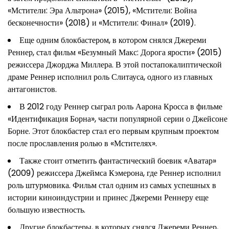
«Мстители: Эра Альтрона» (2015), «Мстители: Война
бесконечности» (2018) и «Мстители: Финал» (2019).
Еще одним блокбастером, в котором снялся Джереми
Реннер, стал фильм «Безумный Макс: Дорога ярости» (2015)
режиссера Джорджа Миллера. В этой постапокалиптической
драме Реннер исполнил роль Слитауса, одного из главных
антагонистов.
В 2012 году Реннер сыграл роль Аарона Кросса в фильме
«Идентификация Борна», части популярной серии о Джейсоне
Борне. Этот блокбастер стал его первым крупным проектом
после прославления ролью в «Мстителях».
Также стоит отметить фантастический боевик «Аватар»
(2009) режиссера Джеймса Кэмерона, где Реннер исполнил
роль штурмовика. Фильм стал одним из самых успешных в
истории киноиндустрии и принес Джереми Реннеру еще
большую известность.
Другие блокбастеры, в которых снялся Джереми Реннер,