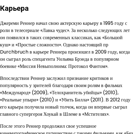
Карьера
Джереми Реннер начал свою актерскую карьеру в 1995 году с
роли в телесериале «Лавка чудес». За несколько следующих лет
он появился в таких современных классиках, как «Большой
куш» и «Простые сложности». Однако настоящий пр
Durchbruch в карьере Реннера произошел в 2009 году, когда
он сыграл роль спецагента Уильяма Брэнда в популярном
боевике «Миссия Невыполнима: Протокол Фантом».
Впоследствии Реннер заслужил признание критиков и
популярность у зрителей благодаря своим ролям в фильмах
«Международ» (2009), «Телохранитель убийцы» (2010),
«Реальные упыри» (2010) и «Убить Билла» (2011). В 2012 году
его карьера получила новый толчок, когда он впервые сыграл
главного супергероя Хоукай в Шлеме в «Мстителях».
После этого Реннер продолжил свое успешное
кинематографическое путешествие с такими фильмами, как «Без