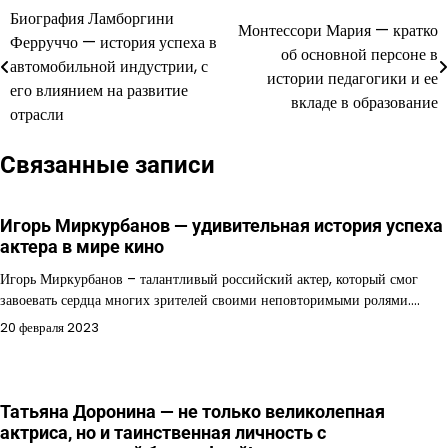
Биография Ламборгини
Навигация
Монтессори Мария — кратко
Ферруччо — история успеха в
об основной персоне в
по
автомобильной индустрии, с
истории педагогики и ее
его влиянием на развитие
записям
вкладе в образование
отрасли
Связанные записи
Игорь Миркурбанов — удивительная история успеха
актера в мире кино
Игорь Миркурбанов – талантливый российский актер, который смог
завоевать сердца многих зрителей своими неповторимыми ролями.…
20 февраля 2023
Татьяна Доронина — не только великолепная
актриса, но и таинственная личность с