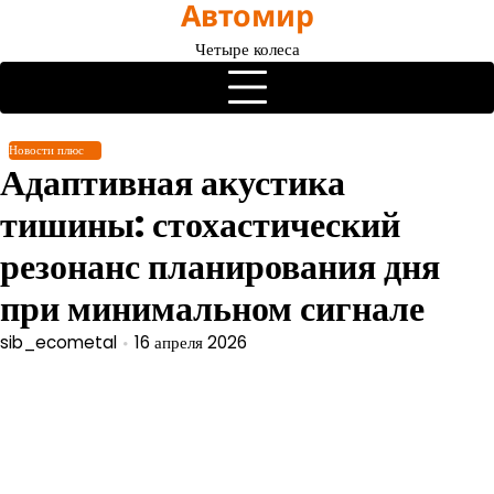
Автомир
Перейти
к
Четыре колеса
содержимому
Новости плюс
Адаптивная акустика
тишины: стохастический
резонанс планирования дня
при минимальном сигнале
sib_ecometal
16 апреля 2026