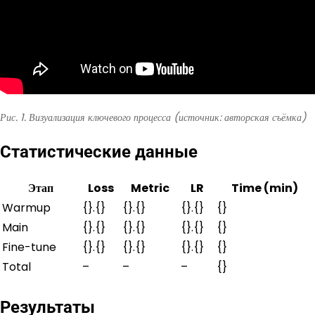
Рис. 1. Визуализация ключевого процесса (источник: авторская съёмка)
Статистические данные
Этап
Loss
Metric
LR
Time (min)
Warmup
{}.{}
{}.{}
{}.{}
{}
Main
{}.{}
{}.{}
{}.{}
{}
Fine-tune
{}.{}
{}.{}
{}.{}
{}
Total
–
–
–
{}
Результаты